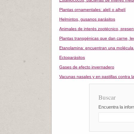
Estafilococos, bacterias de interés méd
Plantas ornamentales: alelí o alhelí
Helmintos, gusanos parásitos
Animales de interés zootécnico, present
Plantas transgénicas que dan carne, l
Etanolamina: encuentran una molécula 
Ectoparásitos
Gases de efecto invernadero
Vacunas nasales y en pastillas contra 
Buscar
Encuentra la infor