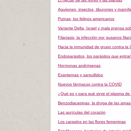
El néctar de las flores y las plantas
Aguijones, insectos, tiburones y mamíf
Pumas, los felinos americanos
Variante Delta, Israel y mala prensa s
Filariasis, la infección por gusanos filar
Hacia la inmunidad de grupo contra la
Endoparásitos, los parásitos que entra
Hormonas andrógenas
Exantemas y sarpullidos
Nuevos fármacos contra la COVID
¿Qué es y para qué sirve el plasma de
Benzodiacepinas, la droga de las amas
Las aurículas del corazón
Los carpelos en las flores femeninas