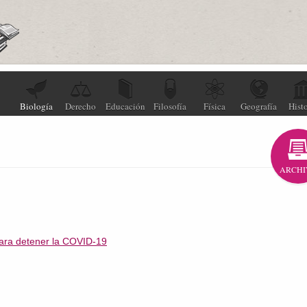
Biología
Derecho
Educación
Filosofía
Física
Geografía
Histo
ARCHI
para detener la COVID-19