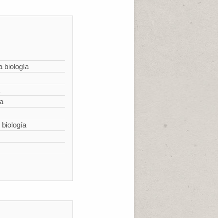
a biología
ía
 biología