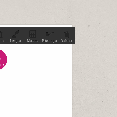
ria
Lengua
Matem.
Psicología
Química
VO