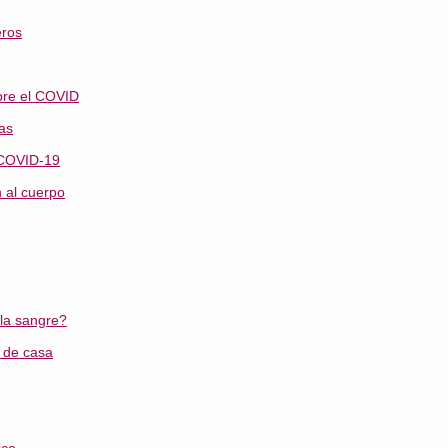
eros
obre el COVID
ias
 COVID-19
n al cuerpo
 la sangre?
 de casa