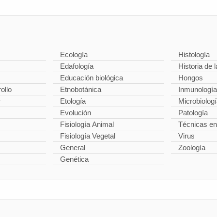
Ecología
Histología
Edafología
Historia de l
Educación biológica
Hongos
ollo
Etnobotánica
Inmunología
r
Etología
Microbiolog
Evolución
Patología
Fisiología Animal
Técnicas en
Fisiología Vegetal
Virus
General
Zoología
Genética