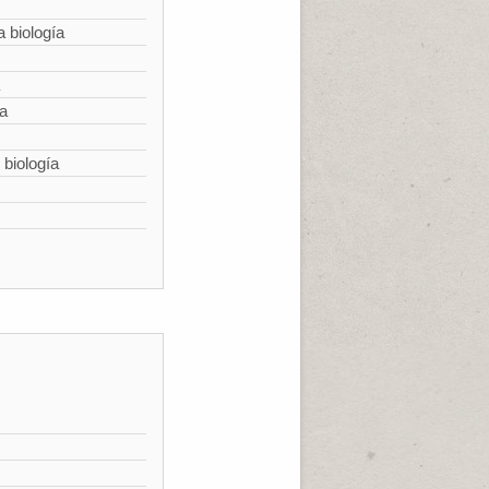
a biología
ía
 biología