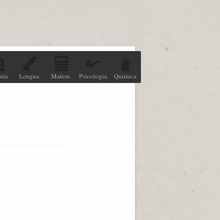
ria
Lengua
Matem.
Psicología
Química