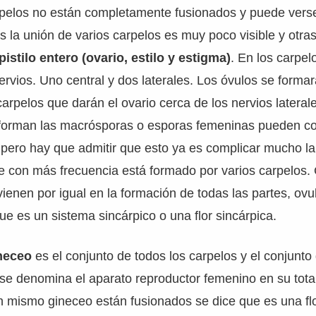
rpelos no están completamente fusionados y puede vers
s la unión de varios carpelos es muy poco visible y otra
istilo entero (ovario, estilo y estigma)
. En los carpe
ervios. Uno central y dos laterales. Los óvulos se formar
carpelos que darán el ovario cerca de los nervios lateral
 forman las macrósporas o esporas femeninas pueden c
 pero hay que admitir que esto ya es complicar mucho l
ue con más frecuencia está formado por varios carpelos
vienen por igual en la formación de todas las partes, ovul
ue es un sistema sincárpico o una flor sincárpica.
neceo
es el conjunto de todos los carpelos y el conjunto
 se denomina el aparato reproductor femenino en su tot
un mismo gineceo están fusionados se dice que es una f