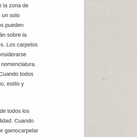
e la zona de
s un solo
los pueden
án sobre la
es. Los carpelos
onsiderarse
a nomenclatura.
. Cuando todos
o, estilo y
 de todos los
alidad. Cuando
lor gamocarpelar