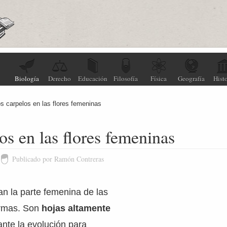
Biología
Derecho
Educación
Filosofía
Física
Geografía
Histo
s carpelos en las flores femeninas
os en las flores femeninas
Publicado por Ramón Contreras
n la parte femenina de las
ermas. Son
hojas altamente
ante la evolución para