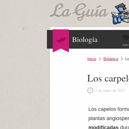
Biología
Arte
Inicio
Botánica
Lo
Los carpel
2 de junio de 2021
Los capelos forma
plantas angiosp
modificadas
dur