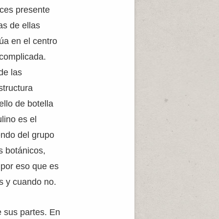
eces presente
as de ellas
úa en el centro
 complicada.
de las
structura
ello de botella
lino es el
endo del grupo
s botánicos,
s por eso que es
s y cuando no.
 sus partes. En