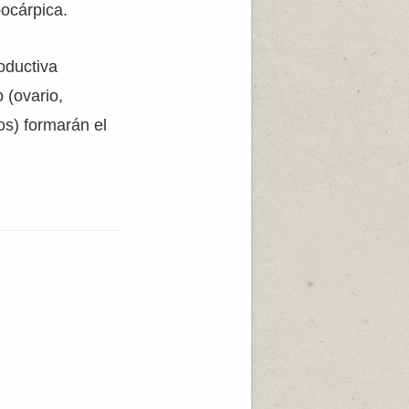
pocárpica.
oductiva
 (ovario,
os) formarán el