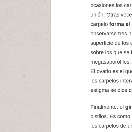
ocasiones los ca
unión. Otras vece
carpelo
forma el p
observarse tres n
superficie de los 
sobre los que se
megasaporófilos,
El ovario es el q
los carpelos inter
estigma se dice q
Finalmente, el
gi
pistilos. Es como
los carpelos de 