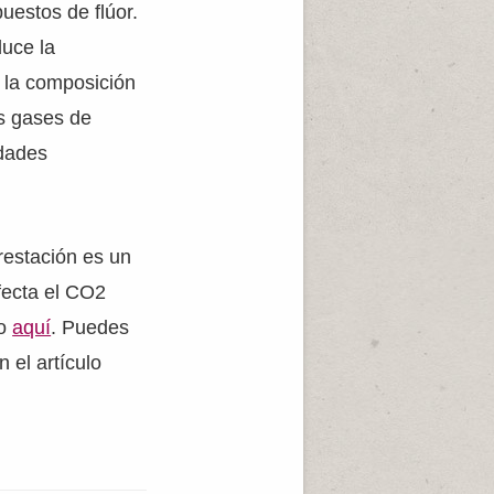
uestos de flúor.
duce la
r la composición
os gases de
idades
restación es un
fecta el CO2
lo
aquí
. Puedes
 el artículo