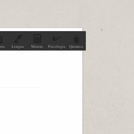
ria
Lengua
Matem.
Psicología
Química