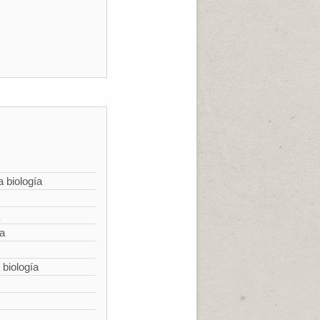
a biología
ía
 biología