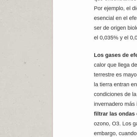
Por ejemplo, el d
esencial en el ef
ser de origen bio
el 0,035% y el 0,
Los gases de ef
calor que llega d
terrestre es mayor
la tierra entran 
condiciones de la
invernadero más 
filtrar las onda
ozono, O3. Los ga
embargo, cuando 