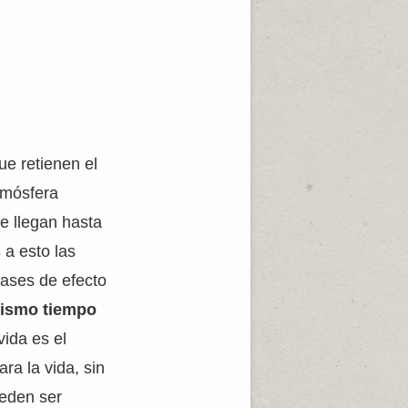
ue retienen el
atmósfera
ue llegan hasta
 a esto las
gases de efecto
 mismo tiempo
vida es el
ra la vida, sin
eden ser