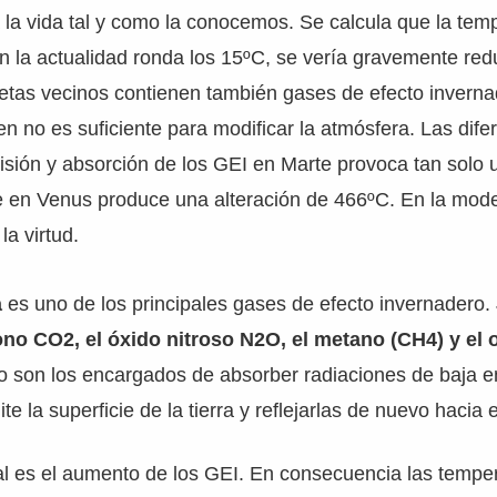
a la vida tal y como la conocemos. Se calcula que la te
 en la actualidad ronda los 15ºC, se vería gravemente red
etas vecinos contienen también gases de efecto inverna
en no es suficiente para modificar la atmósfera. Las dife
isión y absorción de los GEI en Marte provoca tan solo 
e en Venus produce una alteración de 466ºC. En la mod
la virtud.
a
es uno de los principales gases de efecto invernadero. 
ono CO2, el óxido nitroso N2O, el metano (CH4) y el
son los encargados de absorber radiaciones de baja en
te la superficie de la tierra y reflejarlas de nuevo hacia e
l es el aumento de los GEI. En consecuencia las temper