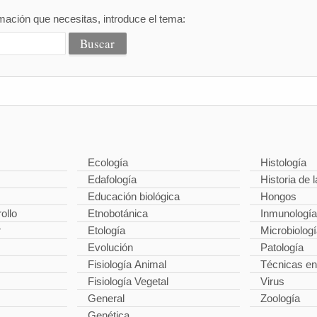
mación que necesitas, introduce el tema:
Ecología
Histología
Edafología
Historia de l
Educación biológica
Hongos
ollo
Etnobotánica
Inmunología
r
Etología
Microbiolog
Evolución
Patología
Fisiología Animal
Técnicas en
Fisiología Vegetal
Virus
General
Zoología
Genética