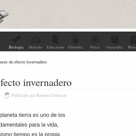
Biología
Derecho
Educación
Filosofía
Física
Geografía
Histo
ses de efecto invernadero
fecto invernadero
1
Publicado por Ramón Contreras
planeta tierra es uno de los
amentales para la vida,
ismo tiempo es la propia