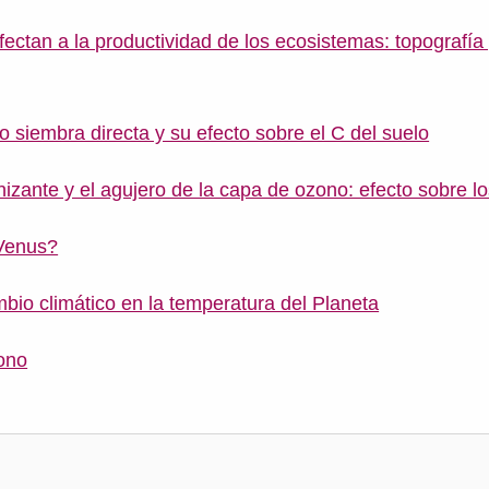
ectan a la productividad de los ecosistemas: topografía 
 siembra directa y su efecto sobre el C del suelo
nizante y el agujero de la capa de ozono: efecto sobre lo
Venus?
mbio climático en la temperatura del Planeta
ono