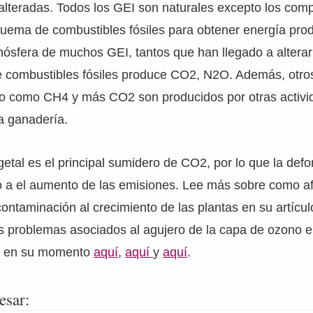
alteradas. Todos los GEI son naturales excepto los comp
quema de combustibles fósiles para obtener energía pro
tmósfera de muchos GEI, tantos que han llegado a altera
 de combustibles fósiles produce CO2, N2O. Además, otr
ro como CH4 y más CO2 son producidos por otras activ
a ganadería.
getal es el principal sumidero de CO2, por lo que la defo
 a el aumento de las emisiones. Lee más sobre como a
contaminación al crecimiento de las plantas en su artícu
s problemas asociados al agujero de la capa de ozono en
s en su momento
aquí
,
aquí
y
aquí
.
esar: