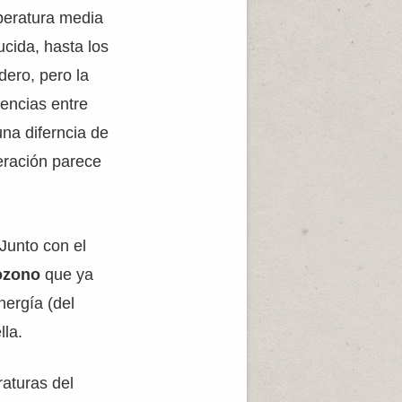
mperatura media
ucida, hasta los
dero, pero la
rencias entre
una diferncia de
eración parece
Junto con el
 ozono
que ya
ergía (del
lla.
aturas del