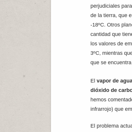
perjudiciales par
de la tierra, que
-18ºC. Otros plan
cantidad que tien
los valores de em
3ºC, mientras qu
que se encuentra 
El
vapor de agu
dióxido de carb
hemos comentado 
infrarrojo) que emi
El problema actua