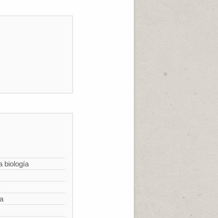
a biología
ía