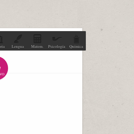
ria
Lengua
Matem.
Psicología
Química
VO