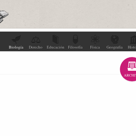
Biología
Derecho
Educación
Filosofía
Física
Geografía
Histo
ARCHI