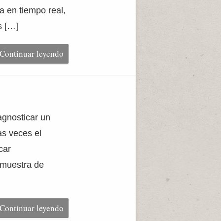
a en tiempo real,
s […]
Continuar leyendo
gnosticar un
s veces el
car
 muestra de
Continuar leyendo