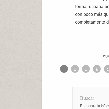
forma rutinaria e
con poco más que 
completamente de
Pági
1
2
3
4
5
Buscar
Encuentra la infor