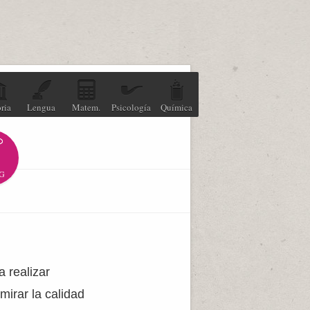
ria
Lengua
Matem.
Psicología
Química
G
 realizar
irar la calidad