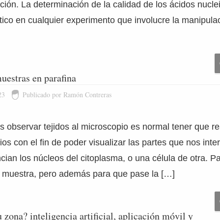
ción. La determinación de la calidad de los ácidos nucle
ítico en cualquier experimento que involucre la manipul
uestras en parafina
23
Publicado por Ramón Contreras
observar tejidos al microscopio es normal tener que re
os con el fin de poder visualizar las partes que nos inter
ncian los núcleos del citoplasma, o una célula de otra. P
a muestra, pero además para que pase la […]
zona? inteligencia artificial, aplicación móvil y