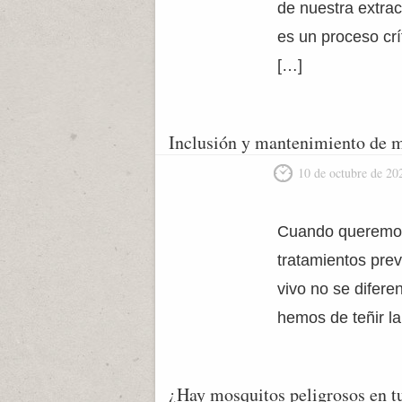
de nuestra extrac
es un proceso cr
[…]
Inclusión y mantenimiento de m
10 de octubre de 20
Cuando queremos 
tratamientos previ
vivo no se difere
hemos de teñir l
¿Hay mosquitos peligrosos en tu 