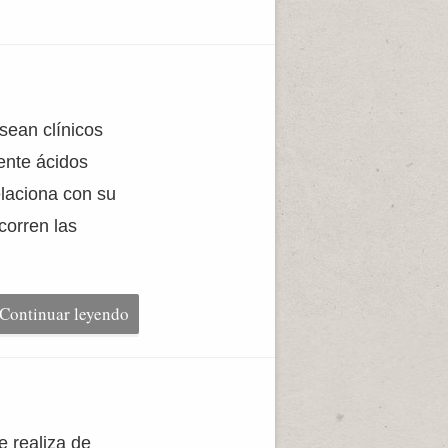
 sean clínicos
ente ácidos
laciona con su
corren las
Continuar leyendo
e realiza de