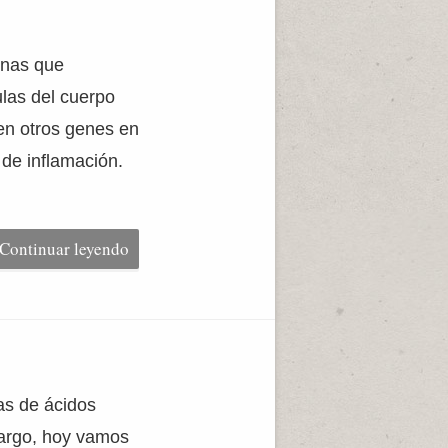
ínas que
las del cuerpo
en otros genes en
de inflamación.
Continuar leyendo
as de ácidos
bargo, hoy vamos