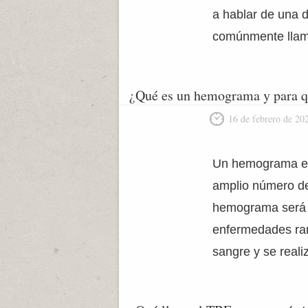
a hablar de una d
comúnmente llama
¿Qué es un hemograma y para q
16 de febrero de 20
Un hemograma es 
amplio número de
hemograma será s
enfermedades rar
sangre y se reali