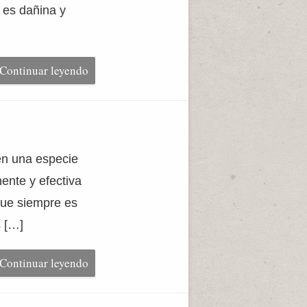
 es dañina y
Continuar leyendo
 en una especie
ente y efectiva
 que siempre es
s […]
Continuar leyendo