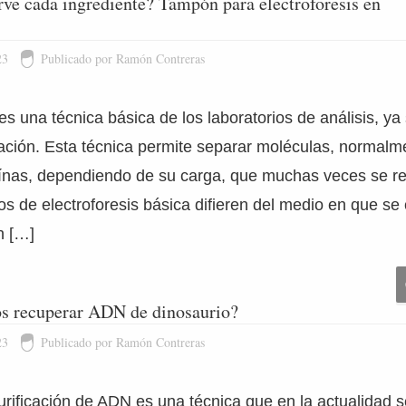
rve cada ingrediente? Tampón para electroforesis en
23
Publicado por Ramón Contreras
 es una técnica básica de los laboratorios de análisis, ya
ación. Esta técnica permite separar moléculas, normalm
eínas, dependiendo de su carga, que muchas veces se re
os de electroforesis básica difieren del medio en que se 
n […]
s recuperar ADN de dinosaurio?
23
Publicado por Ramón Contreras
urificación de ADN es una técnica que en la actualidad s