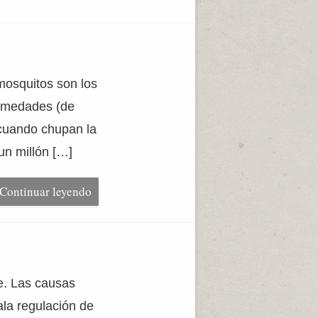
mosquitos son los
ermedades (de
 cuando chupan la
un millón […]
Continuar leyendo
e. Las causas
la regulación de