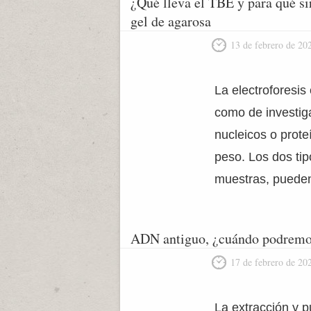
¿Qué lleva el TBE y para qué si
gel de agarosa
13 de febrero de 20
La electroforesis
como de investig
nucleicos o prot
peso. Los dos tip
muestras, puede
ADN antiguo, ¿cuándo podremo
17 de febrero de 20
La extracción y p