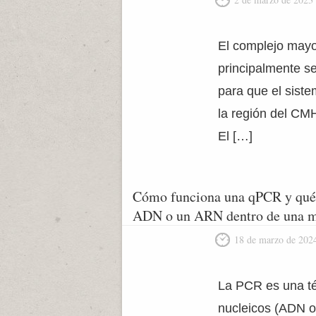
El complejo mayo
principalmente s
para que el sist
la región del CM
El […]
Cómo funciona una qPCR y qué e
ADN o un ARN dentro de una m
18 de marzo de 202
La PCR es una té
nucleicos (ADN o