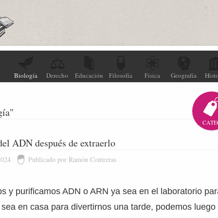
Biología
Derecho
Educación
Filosofía
Física
Geografía
Histo
gía"
CATE
del ADN después de extraerlo
2024
Publicado por Ramón Contreras
 y purificamos ADN o ARN ya sea en el laboratorio para
sea en casa para divertirnos una tarde, podemos luego m