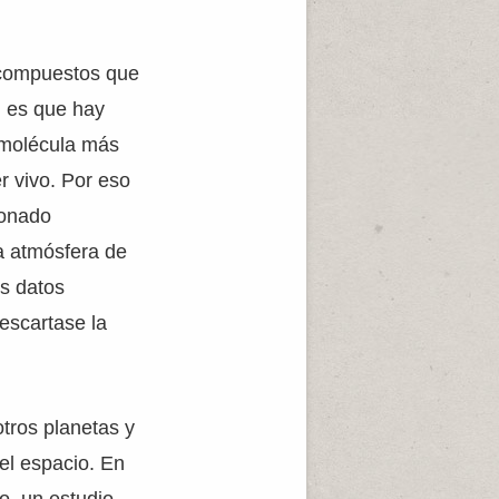
 compuestos que
n es que hay
 molécula más
er vivo. Por eso
sonado
la atmósfera de
os datos
escartase la
tros planetas y
del espacio. En