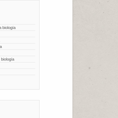
a biología
ía
 biología