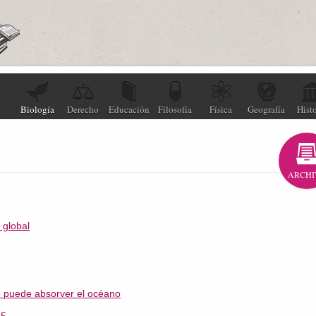
Biología
Derecho
Educación
Filosofía
Física
Geografía
Histo
ARCHI
 global
e puede absorver el océano