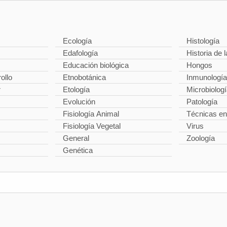
Ecología
Histología
Edafología
Historia de l
Educación biológica
Hongos
ollo
Etnobotánica
Inmunología
r
Etología
Microbiolog
Evolución
Patología
Fisiología Animal
Técnicas en
Fisiología Vegetal
Virus
General
Zoología
Genética