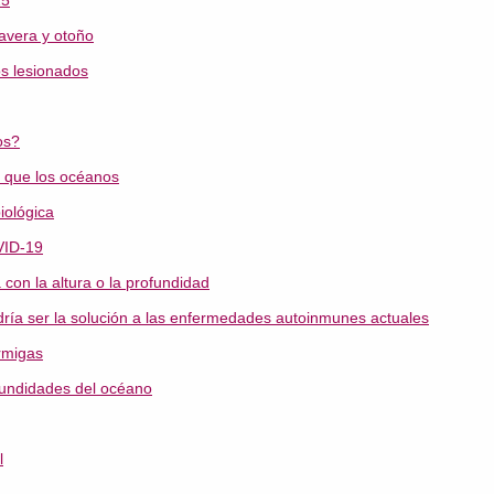
25
mavera y otoño
os lesionados
os?
 que los océanos
iológica
VID-19
con la altura o la profundidad
ría ser la solución a las enfermedades autoinmunes actuales
ormigas
fundidades del océano
l