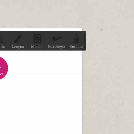
ria
Lengua
Matem.
Psicología
Química
VO