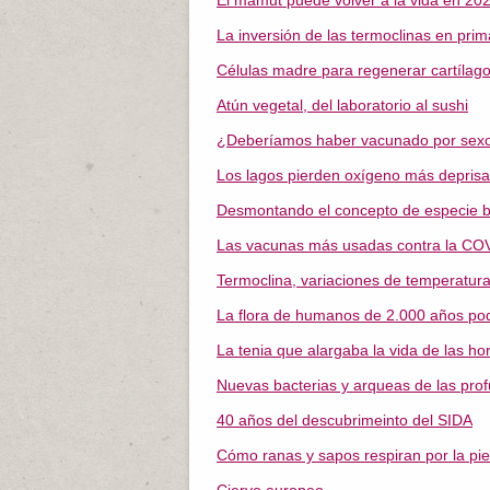
El mamut puede volver a la vida en 20
La inversión de las termoclinas en pri
Células madre para regenerar cartílag
Atún vegetal, del laboratorio al sushi
¿Deberíamos haber vacunado por sex
Los lagos pierden oxígeno más deprisa
Desmontando el concepto de especie b
Las vacunas más usadas contra la CO
Termoclina, variaciones de temperatura 
La flora de humanos de 2.000 años pod
La tenia que alargaba la vida de las h
Nuevas bacterias y arqueas de las pro
40 años del descubrimeinto del SIDA
Cómo ranas y sapos respiran por la pie