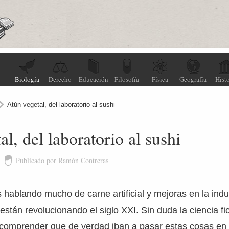
Biología
Derecho
Educación
Filosofía
Física
Geografía
Histo
Atún vegetal, del laboratorio al sushi
l, del laboratorio al sushi
Publicado por Ramón Contreras
hablando mucho de carne artificial y mejoras en la indus
stán revolucionando el siglo XXI. Sin duda la ciencia fic
comprender que de verdad iban a pasar estas cosas en