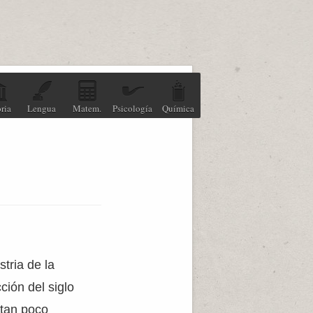
ria
Lengua
Matem.
Psicología
Química
tria de la
ción del siglo
 tan poco