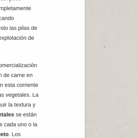
ompletamente
scando
sto las pilas de
explotación de
omercialización
n de carne en
n esta corriente
as vegetales. La
ir la textura y
etales
se están
de cada uno o la
reto
. Los