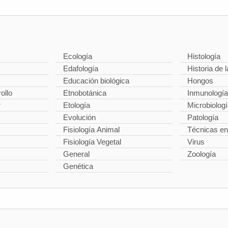
Ecología
Histología
Edafología
Historia de l
Educación biológica
Hongos
ollo
Etnobotánica
Inmunología
r
Etología
Microbiolog
Evolución
Patología
Fisiología Animal
Técnicas en
Fisiología Vegetal
Virus
General
Zoología
Genética