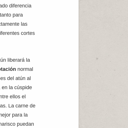
ado diferencia
tanto para
ctamente las
iferentes cortes
ún liberará la
otación
normal
es del atún al
á en la cúspide
tre ellos el
as. La carne de
mejor para la
marisco puedan