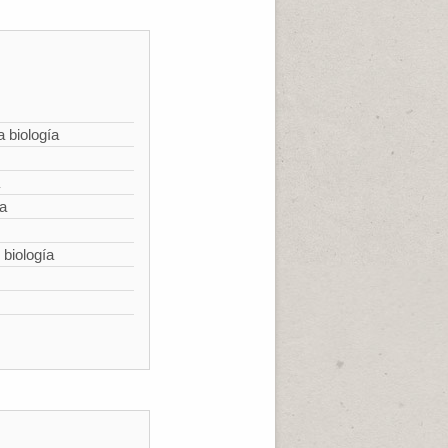
a biología
ía
 biología