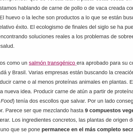
estamos hablando de carne de pollo o de vaca creada c
. El huevo o la leche son productos a lo que se están bu
elativo éxito. El ecologismo de finales del siglo se ha pue
 encontrando soluciones reales a los problemas de sobre
 salud.
mos como un
salmón transgénico
era aprobado para su c
dá y Brasil. Varias empresas están buscando la creació
oducir carne o al menos proteínas animales en plantas. E
na nueva idea. Producir carne de atún a partir de proteín
s Food
) tenía dos escollos que salvar. Por un lado consegu
bor. Parece ser que mezclando hasta
9 compuestos veg
rar. Los ingredientes concretos, las plantas de origen 
 uno que se pone
permanece en el más completo sec