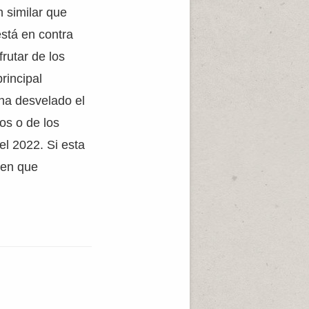
n similar que
está en contra
rutar de los
rincipal
ha desvelado el
os o de los
el 2022. Si esta
nen que