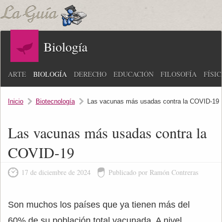
Biología
ARTE
BIOLOGÍA
DERECHO
EDUCACIÓN
FILOSOFÍA
FÍSI
Inicio
Biotecnología
Las vacunas más usadas contra la COVID-19
Las vacunas más usadas contra la
COVID-19
17 de diciembre de 2024
Publicado por Ramón Contreras
Son muchos los países que ya tienen más del
60% de su población total vacunada. A nivel