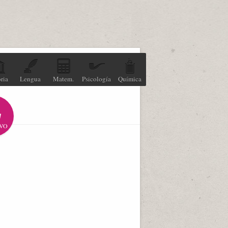
ria
Lengua
Matem.
Psicología
Química
VO