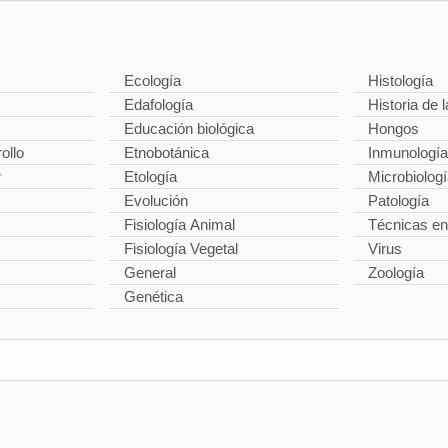
Ecología
Histología
Edafología
Historia de l
Educación biológica
Hongos
ollo
Etnobotánica
Inmunología
r
Etología
Microbiolog
Evolución
Patología
Fisiología Animal
Técnicas en
Fisiología Vegetal
Virus
General
Zoología
Genética