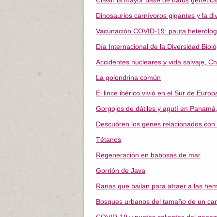
Crean la mayor base de datos genétic
Dinosaurios carnívoros gigantes y la di
Vacunación COVID-19: pauta heteróloga
Día Internacional de la Diversidad Bioló
Accidentes nucleares y vida salvaje, 
La golondrina común
El lince ibérico vivió en el Sur de Eur
Gorgojos de dátiles y agutí en Panamá, 
Descubren los genes relacionados con
Tétanos
Regeneración en babosas de mar
Gorrión de Java
Ranas que bailan para atraer a las he
Bosques urbanos del tamaño de un ca