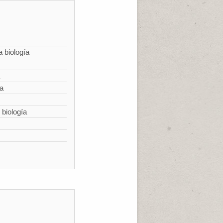
a biología
ía
 biología