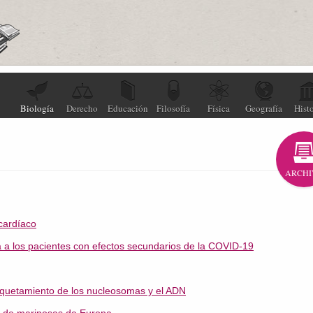
Biología
Derecho
Educación
Filosofía
Física
Geografía
Histo
ARCHI
 cardíaco
a los pacientes con efectos secundarios de la COVID-19
aquetamiento de los nucleosomas y el ADN