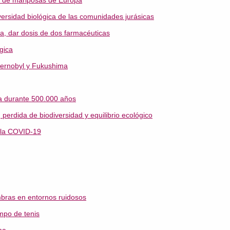
a de mariposas de Europa
versidad biológica de las comunidades jurásicas
, dar dosis de dos farmacéuticas
gica
Chernobyl y Fukushima
opa durante 500.000 años
perdida de biodiversidad y equilibrio ecológico
 la COVID-19
mbras en entornos ruidosos
mpo de tenis