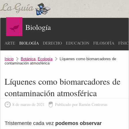
Biología
ARTE
BIOLOGÍA
DERECHO
EDUCACIÓN
FILOSOFÍA
FÍSI
Inicio
Botánica
,
Ecología
Líquenes como biomarcadores de
contaminación atmosférica
Líquenes como biomarcadores de
contaminación atmosférica
8 de marzo de 2021
Publicado por Ramón Contreras
Tristemente cada vez
podemos observar