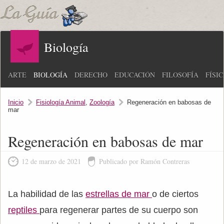
Biología
ARTE
BIOLOGÍA
DERECHO
EDUCACIÓN
FILOSOFÍA
FÍSI
Inicio
Fisiología Animal
,
Zoología
Regeneración en babosas de
mar
Regeneración en babosas de mar
12 de marzo de 2021
Publicado por Ramón Contreras
La habilidad de las
estrellas de mar
o de ciertos
reptiles
para regenerar partes de su cuerpo son