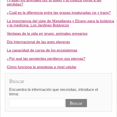
¿Pasan los animales por el duelo y la tristeza frente a las
pérdidas?
¿Cuál es la diferencia entre las grasas insaturadas cis y trans?
La importancia del viaje de Magallanes y Elcano para la botánica
y la medicina: Los Jardines Botánicos
Ventajas de la vida en grupo: animales gregarios
Día Internacional de las aves playeras
La capacidad de carga de los ecosistemas
¿Por qué las serpientes perdieron sus piernas?
Cómo funciona la anestesia a nivel celular
Buscar
Encuentra la información que necesitas, introduce el
tema: