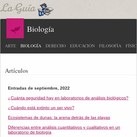
Biología
ARTE
BIOLOGÍA
DERECHO
EDUCACIÓN
FILOSOFÍA
FÍSI
Artículos
Entradas de septiembre, 2022
¿Cuánta seguridad hay en laboratorios de análisis biológicos?
¿Cuándo está extinto un ser vivo?
Ecosistemas de dunas: la arena detrás de las playas
Diferencias entre análisis cuantitativos y cualitativos en un
laboratorio de biología