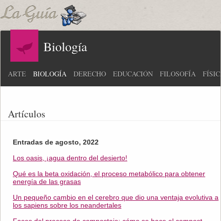
Biología
ARTE
BIOLOGÍA
DERECHO
EDUCACIÓN
FILOSOFÍA
FÍSI
Artículos
Entradas de agosto, 2022
Los oasis, ¡agua dentro del desierto!
Qué es la beta oxidación, el proceso metabólico para obtener
energía de las grasas
Un pequeño cambio en el cerebro que dio una ventaja evolutiva a
los sapiens sobre los neandertales