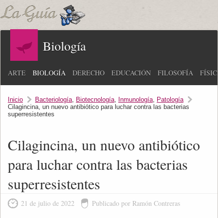
Biología
ARTE
BIOLOGÍA
DERECHO
EDUCACIÓN
FILOSOFÍA
FÍSI
Inicio
Bacteriología
,
Biotecnología
,
Inmunología
,
Patología
Cilagincina, un nuevo antibiótico para luchar contra las bacterias
superresistentes
Cilagincina, un nuevo antibiótico
para luchar contra las bacterias
superresistentes
21 de julio de 2022
Publicado por Ramón Contreras