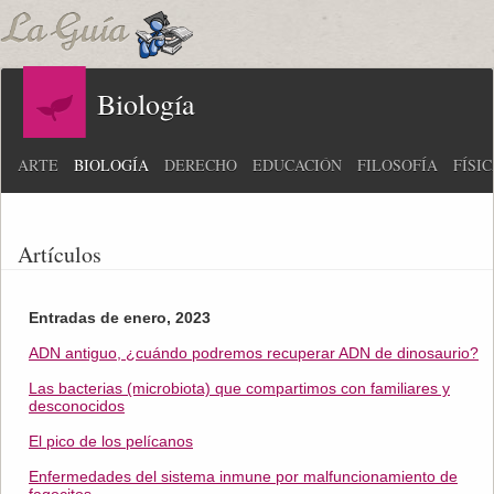
Biología
ARTE
BIOLOGÍA
DERECHO
EDUCACIÓN
FILOSOFÍA
FÍSI
Artículos
Entradas de enero, 2023
ADN antiguo, ¿cuándo podremos recuperar ADN de dinosaurio?
Las bacterias (microbiota) que compartimos con familiares y
desconocidos
El pico de los pelícanos
Enfermedades del sistema inmune por malfuncionamiento de