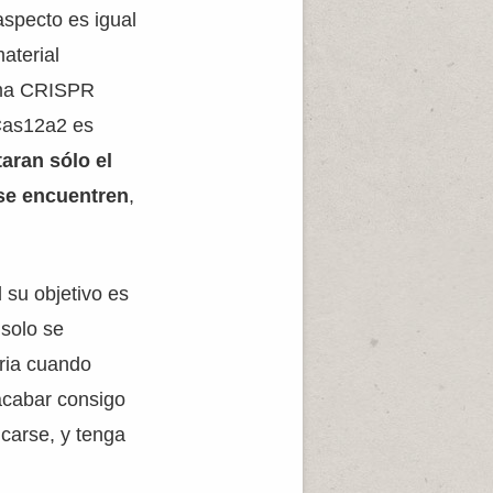
aspecto es igual
aterial
tema CRISPR
 Cas12a2 es
taran sólo el
 se encuentren
,
 su objetivo es
 solo se
eria cuando
acabar consigo
carse, y tenga