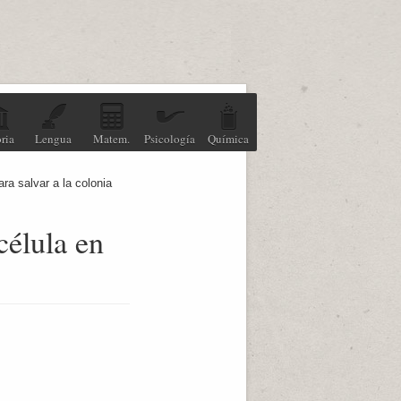
ria
Lengua
Matem.
Psicología
Química
ra salvar a la colonia
célula en