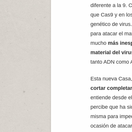
diferente a la 9.
que Cas9 y en los
genético de virus
para atacar el ma
mucho
más inesp
material del vir
tanto ADN como AR
Esta nueva Casa, 
cortar completam
entiende desde el
percibe que ha si
misma para impedi
ocasión de atacar