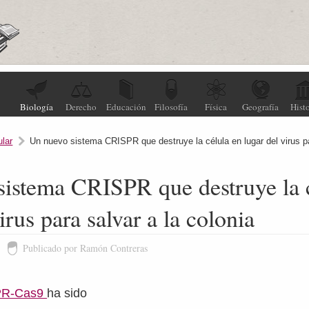
Biología
Derecho
Educación
Filosofía
Física
Geografía
Histo
ular
Un nuevo sistema CRISPR que destruye la célula en lugar del virus pa
sistema CRISPR que destruye la 
irus para salvar a la colonia
Publicado por Ramón Contreras
PR-Cas9
ha sido