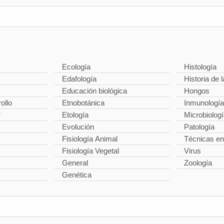
Ecología
Histología
Edafología
Historia de l
Educación biológica
Hongos
ollo
Etnobotánica
Inmunología
r
Etología
Microbiolog
Evolución
Patología
Fisiología Animal
Técnicas en
Fisiología Vegetal
Virus
General
Zoología
Genética