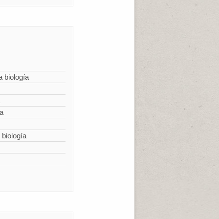
a biología
ía
 biología