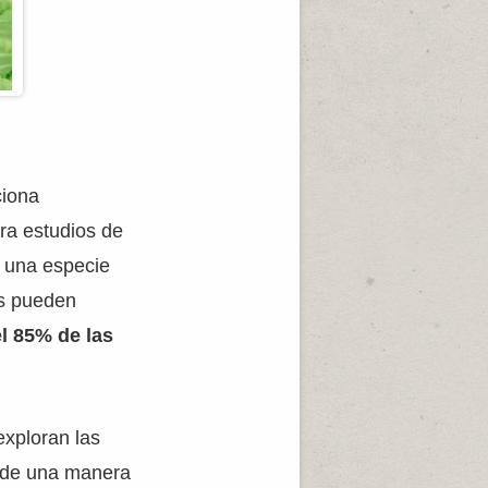
ciona
ra estudios de
o una especie
as pueden
el 85% de las
exploran las
a de una manera