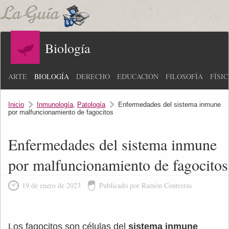
Biología
ARTE
BIOLOGÍA
DERECHO
EDUCACIÓN
FILOSOFÍA
FÍSI
Inicio
Inmunología
,
Patología
Enfermedades del sistema inmune
por malfuncionamiento de fagocitos
Enfermedades del sistema inmune
por malfuncionamiento de fagocitos
19 de enero de 2023
Publicado por Ramón Contreras
Los fagocitos son células del
sistema inmune