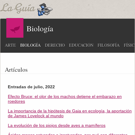
Biología
ARTE
BIOLOGÍA
DERECHO
EDUCACIÓN
FILOSOFÍA
FÍSI
Artículos
Entradas de julio, 2022
Efecto Bruce: el olor de los machos detiene el embarazo en
roedores
La importancia de la hipótesis de Gaia en ecología, la aportación
de James Lovelock al mundo
La evolución de los piojos desde aves a mamíferos