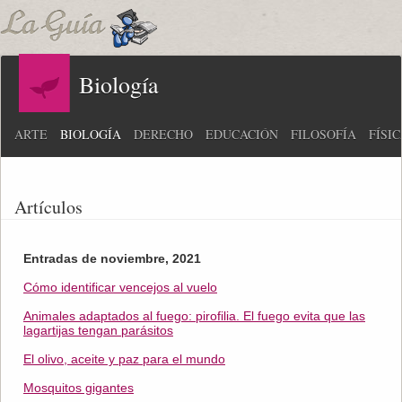
Biología
ARTE
BIOLOGÍA
DERECHO
EDUCACIÓN
FILOSOFÍA
FÍSI
Artículos
Entradas de noviembre, 2021
Cómo identificar vencejos al vuelo
Animales adaptados al fuego: pirofilia. El fuego evita que las
lagartijas tengan parásitos
El olivo, aceite y paz para el mundo
Mosquitos gigantes