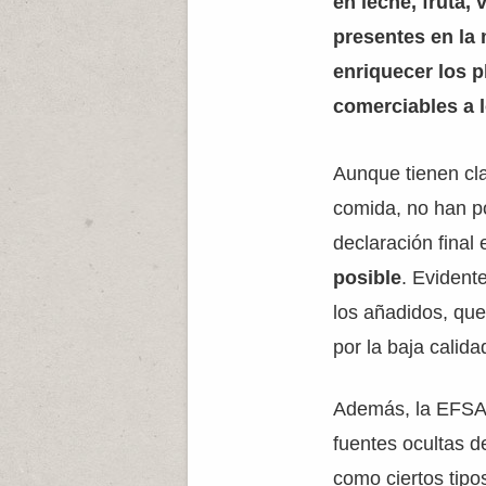
en leche, fruta, 
presentes en la 
enriquecer los p
comerciables a l
Aunque tienen cl
comida, no han p
declaración final
posible
. Evident
los añadidos, qu
por la baja calida
Además, la EFSA 
fuentes ocultas d
como ciertos tipo