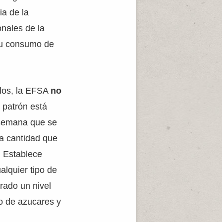
ia de la
onales de la
su consumo de
llos, la EFSA
no
e patrón está
 semana que se
la cantidad que
. Establece
alquier tipo de
rado un nivel
po de azucares y