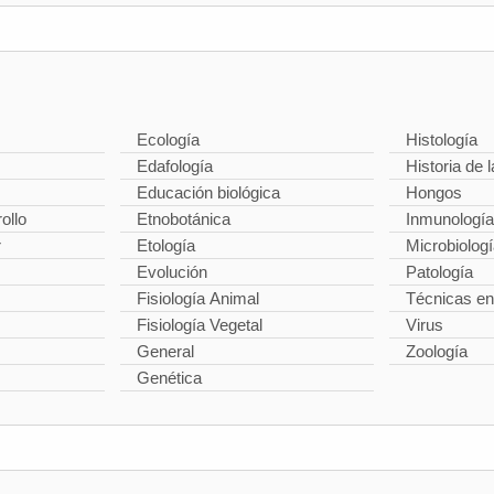
Ecología
Histología
Edafología
Historia de l
Educación biológica
Hongos
ollo
Etnobotánica
Inmunología
r
Etología
Microbiolog
Evolución
Patología
Fisiología Animal
Técnicas en
Fisiología Vegetal
Virus
General
Zoología
Genética