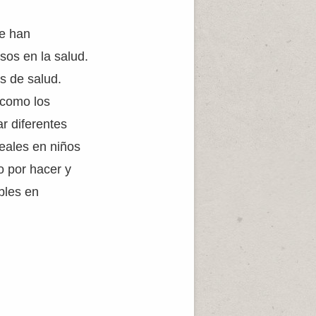
ue han
sos en la salud.
s de salud.
 como los
r diferentes
eales en niños
o por hacer y
bles en