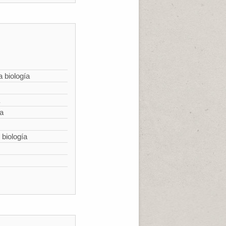
a biología
ía
 biología