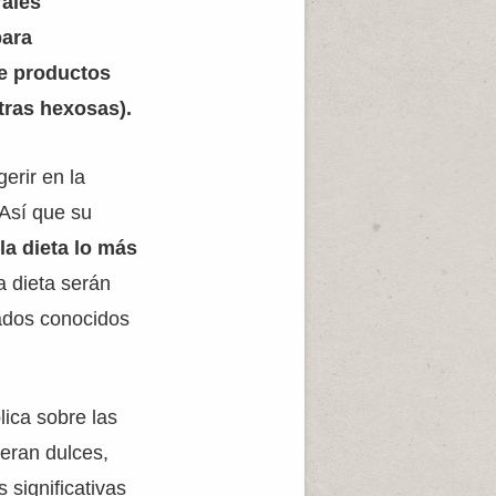
rales
para
de productos
tras hexosas).
erir en la
 Así que su
la dieta lo más
a dieta serán
ados conocidos
ica sobre las
eran dulces,
 significativas