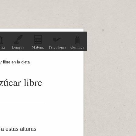
ria
Lengua
Matem.
Psicología
Química
 libre en la dieta
zúcar libre
a estas alturas