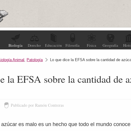
Biología
Derecho
Educación
Filosofía
Física
Geografía
Histo
siología Animal
,
Patología
Lo que dice la EFSA sobre la cantidad de azúcar
e la EFSA sobre la cantidad de a
4
Publicado por Ramón Contreras
 azúcar es malo es un hecho que todo el mundo conoce 