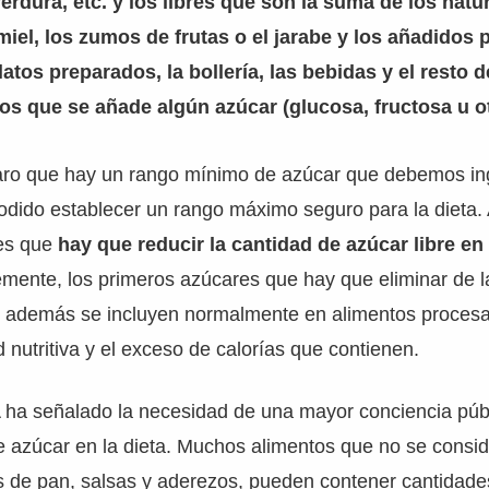
verdura, etc. y los libres que son la suma de los natu
miel, los zumos de frutas o el jarabe y los añadidos 
latos preparados, la bollería, las bebidas y el resto 
os que se añade algún azúcar (glucosa, fructosa u o
aro que hay un rango mínimo de azúcar que debemos ing
odido establecer un rango máximo seguro para la dieta.
 es que
hay que reducir la cantidad de azúcar libre en 
emente, los primeros azúcares que hay que eliminar de l
e además se incluyen normalmente en alimentos proces
d nutritiva y el exceso de calorías que contienen.
ha señalado la necesidad de una mayor conciencia públ
e azúcar en la dieta. Muchos alimentos que no se consid
s de pan, salsas y aderezos, pueden contener cantidades