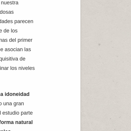
e nuestra
udosas
idades parecen
e de los
mas del primer
e asocian las
uisitiva de
inar los niveles
 la idoneidad
o una gran
 estudio parte
forma natural