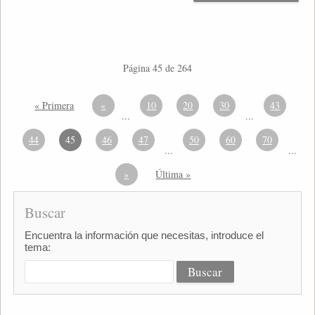
Página 45 de 264
« Primera
«
10
20
30
43
...
...
44
45
46
47
50
60
70
...
...
»
Última »
Buscar
Encuentra la información que necesitas, introduce el
tema: