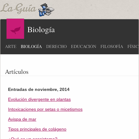
Biología
ARTE
BIOLOGÍA
DERECHO
EDUCACIÓN
FILOSOFÍA
FÍSI
Artículos
Entradas de noviembre, 2014
Evolución divergente en plantas
Intoxicaciones por setas o micetismos
Avispa de mar
Tipos principales de colágeno