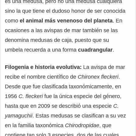
es una medusa, pero no una medusa cualquiera
sino la que tiene el dudoso honor de ser conocida
como
el animal más venenoso del planeta
. En
ocasiones a las avispas de mar también se las
denomina medusas de caja, puesto que su
umbela recuerda a una forma
cuadrangular
.
Filogenia e historia evolutiva:
La avispa de mar
recibe el nombre científico de
Chironex fleckeri
.
Desde que fue clasificada taxonómicamente, en
1956
C. fleckeri
fue la única especie del género,
hasta que en 2009 se describió una especie
C.
yamaguchii
. Estas medusas se clasifican a su vez
en la familia taxonómica
Chirodropidae
, que
contiene tan solo 3 especies, dos de las cuales