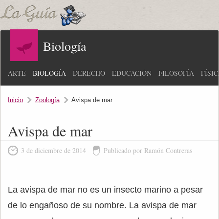
Biología
ARTE
BIOLOGÍA
DERECHO
EDUCACIÓN
FILOSOFÍA
FÍSI
Inicio
Zoología
Avispa de mar
Avispa de mar
3 de diciembre de 2014
Publicado por Ramón Contreras
La avispa de mar no es un insecto marino a pesar
de lo engañoso de su nombre. La avispa de mar