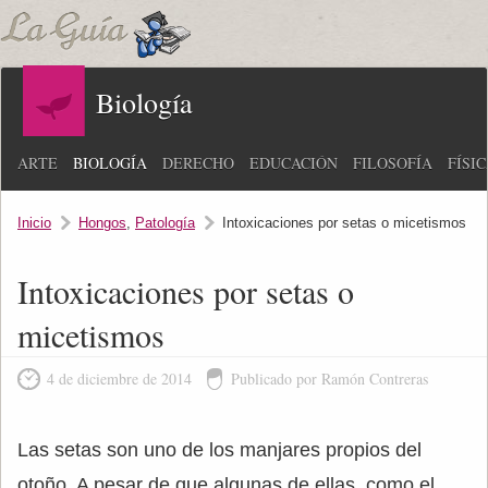
Biología
ARTE
BIOLOGÍA
DERECHO
EDUCACIÓN
FILOSOFÍA
FÍSI
Inicio
Hongos
,
Patología
Intoxicaciones por setas o micetismos
Intoxicaciones por setas o
micetismos
4 de diciembre de 2014
Publicado por Ramón Contreras
Las setas son uno de los manjares propios del
otoño. A pesar de que algunas de ellas, como el