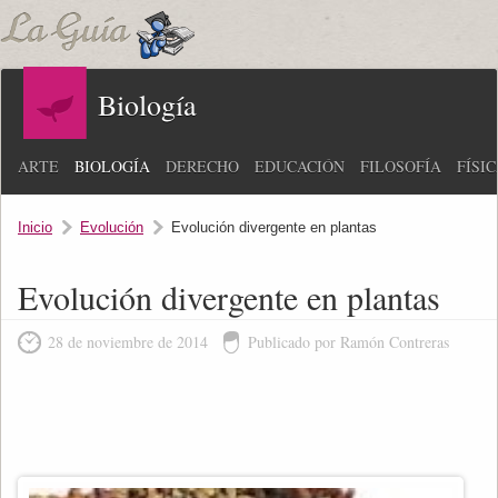
Biología
ARTE
BIOLOGÍA
DERECHO
EDUCACIÓN
FILOSOFÍA
FÍSI
Inicio
Evolución
Evolución divergente en plantas
Evolución divergente en plantas
28 de noviembre de 2014
Publicado por Ramón Contreras