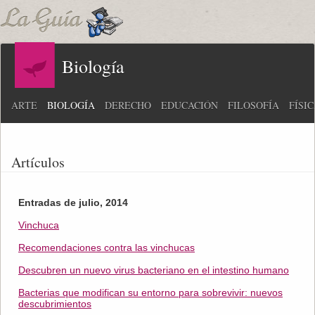
Biología
ARTE
BIOLOGÍA
DERECHO
EDUCACIÓN
FILOSOFÍA
FÍSI
Artículos
Entradas de julio, 2014
Vinchuca
Recomendaciones contra las vinchucas
Descubren un nuevo virus bacteriano en el intestino humano
Bacterias que modifican su entorno para sobrevivir: nuevos
descubrimientos