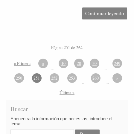
Continuar leyendo
Página 251 de 264
« Primera
«
10
20
30
249
...
...
250
251
252
253
260
»
...
...
Última »
Buscar
Encuentra la información que necesitas, introduce el
tema: