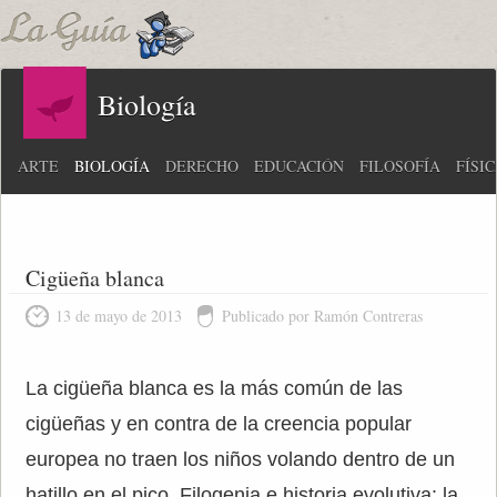
Biología
ARTE
BIOLOGÍA
DERECHO
EDUCACIÓN
FILOSOFÍA
FÍSI
Cigüeña blanca
13 de mayo de 2013
Publicado por Ramón Contreras
La cigüeña blanca es la más común de las
cigüeñas y en contra de la creencia popular
europea no traen los niños volando dentro de un
hatillo en el pico. Filogenia e historia evolutiva: la