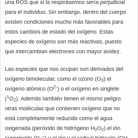
una ROS que si la respirásemos sería perjudicial
para el individuo. Sin embargo, dentro del cuerpo
existen condiciones mucho más favorables para
estos cambios de estado del oxígeno. Estas
especies de oxígeno son más reactivas, puesto
que intercambian electrones con mayor avidez.
Las especies que nos ocupan son derivados del
oxígeno bimolecular, como el ozono (O
) el
3
2-
oxígeno atómico (O
) o el oxígeno en singlete
1
(
O
). Además también tienen el mismo peligro
2
otras moléculas que contienen oxígeno que no
está completamente reducido como el agua
oxigenada (peróxido de hidrógeno H
O
) el ión
2
2
–