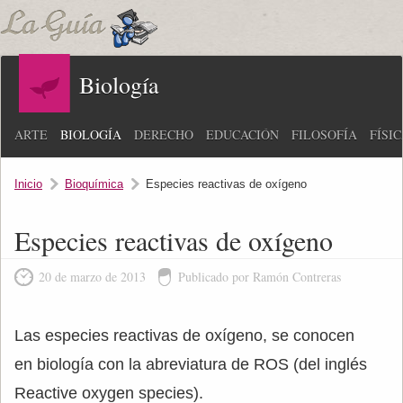
Biología
ARTE
BIOLOGÍA
DERECHO
EDUCACIÓN
FILOSOFÍA
FÍSI
Inicio
Bioquímica
Especies reactivas de oxígeno
Especies reactivas de oxígeno
20 de marzo de 2013
Publicado por Ramón Contreras
Las especies reactivas de oxígeno, se conocen
en biología con la abreviatura de ROS (del inglés
Reactive oxygen species).