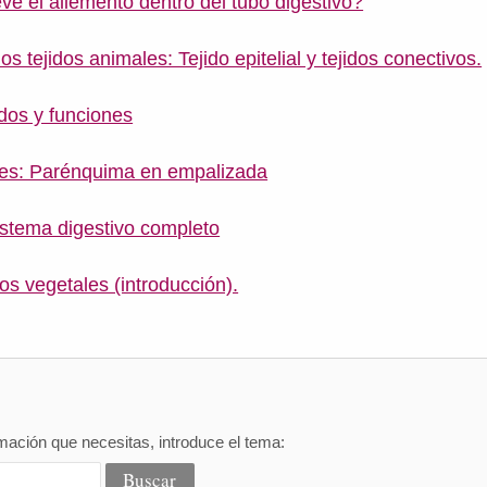
 el aliemento dentro del tubo digestivo?
os tejidos animales: Tejido epitelial y tejidos conectivos.
idos y funciones
les: Parénquima en empalizada
istema digestivo completo
los vegetales (introducción).
mación que necesitas, introduce el tema: