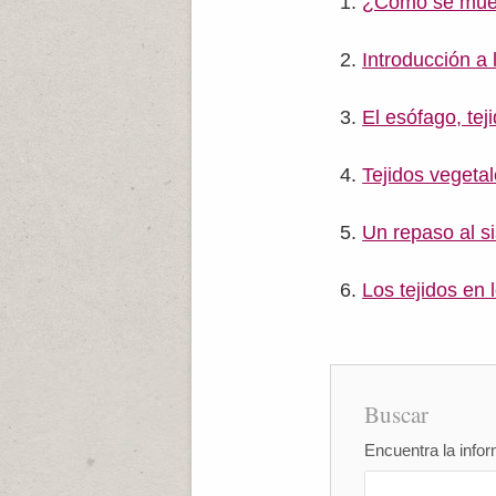
¿Cómo se mueve
Introducción a l
El esófago, tej
Tejidos vegeta
Un repaso al s
Los tejidos en 
Buscar
Encuentra la infor