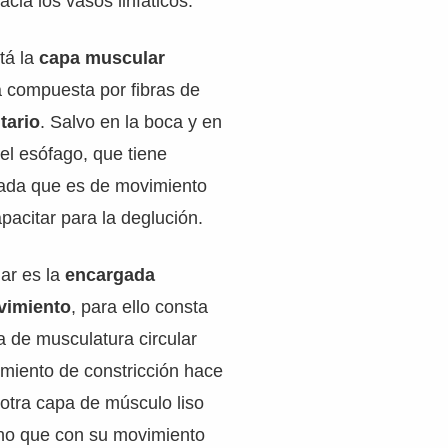
cia los vasos linfáticos.
tá la
capa muscular
á compuesta por fibras de
tario
. Salvo en la boca y en
del esófago, que tiene
iada que es de movimiento
pacitar para la deglución.
ar es la
encargada
ovimiento
, para ello consta
 de musculatura circular
miento de constricción hace
 otra capa de músculo liso
rno que con su movimiento