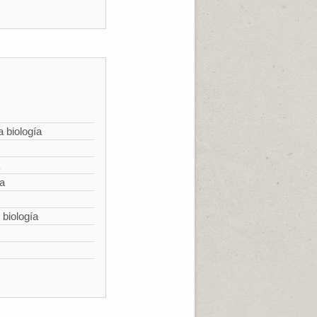
a biología
ía
 biología