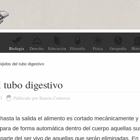
Biología
Derecho
Educación
Filosofía
Física
Geografía
Histo
Tejidos del tubo digestivo
l tubo digestivo
13
Publicado por Ramón Contreras
hasta la salida el alimento es cortado mecánicamente y 
para de forma automática dentro del cuerpo aquellas su
parte del ser vivo de aquellas que serán eliminadas. En 