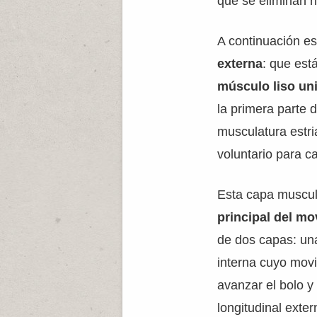
que se eliminan ha
A continuación es
externa
: que est
músculo liso uni
la primera parte 
musculatura estr
voluntario para ca
Esta capa muscul
principal del m
de dos capas: una
interna cuyo movi
avanzar el bolo y
longitudinal exte