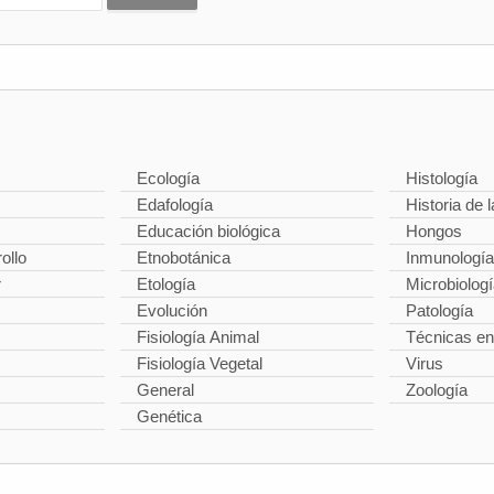
Ecología
Histología
Edafología
Historia de l
Educación biológica
Hongos
ollo
Etnobotánica
Inmunología
r
Etología
Microbiolog
Evolución
Patología
Fisiología Animal
Técnicas en
Fisiología Vegetal
Virus
General
Zoología
Genética