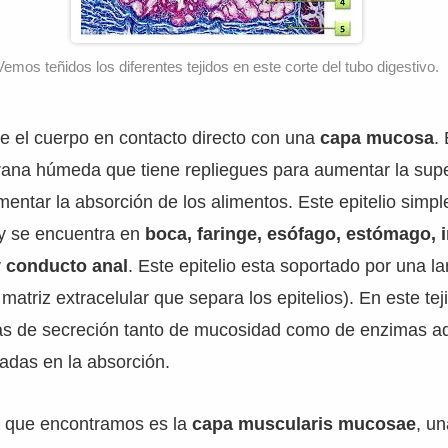
Vemos teñidos los diferentes tejidos en este corte del tubo digestivo.
re el cuerpo en contacto directo con una
capa mucosa
.
na húmeda que tiene repliegues para aumentar la super
mentar la absorción de los alimentos. Este epitelio sim
 y se encuentra en
boca, faringe, esófago, estómago, i
y conducto anal
. Este epitelio esta soportado por una l
 matriz extracelular que separa los epitelios). En este te
as de secreción tanto de mucosidad como de enzimas 
zadas en la absorción.
a que encontramos es la
capa muscularis mucosae
, u