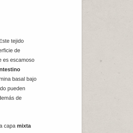
 Este tejido
ficie de
ple es escamoso
ntestino
amina basal bajo
jido pueden
además de
na capa
mixta