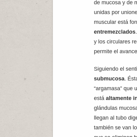
de mucosa y de mú
unidas por unione
muscular está fo
entremezclados
y los circulares 
permite el avance
Siguiendo el sent
submucosa
. Ést
“argamasa” que un
está
altamente i
glándulas mucosas
llegan al tubo dig
también se van lo