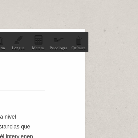
ria
Lengua
Matem.
Psicología
Química
a nivel
stancias que
él intervienen