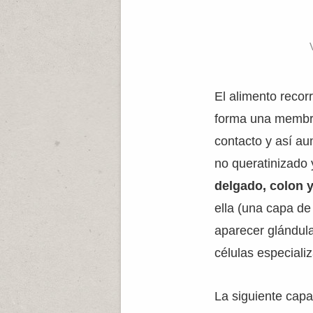
El alimento recor
forma una membra
contacto y así au
no queratinizado
delgado, colon 
ella (una capa de
aparecer glándul
células especiali
La siguiente cap