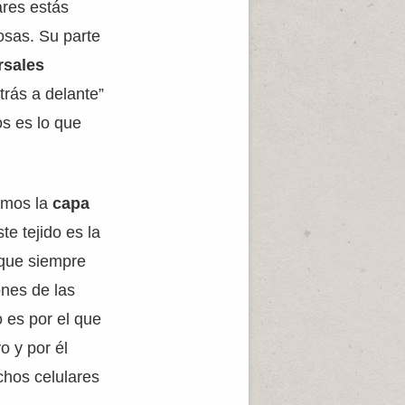
ares estás
osas. Su parte
rsales
rás a delante”
os es lo que
amos la
capa
te tejido es la
 que siempre
nes de las
o es por el que
o y por él
chos celulares