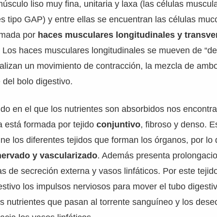
sculo liso muy fina, unitaria y laxa (las células muscul
s tipo GAP) y entre ellas se encuentran las células muc
rmada por
haces musculares longitudinales y transve
. Los haces musculares longitudinales se mueven de “det
realizan un movimiento de contracción, la mezcla de amb
 del bolo digestivo.
ido en el que los nutrientes son absorbidos nos encontr
a está formada por tejido
conjuntivo
, fibroso y denso. Es
e los diferentes tejidos que forman los órganos, por lo
nervado y vascularizado
. Además presenta prolongacio
 de secreción externa y vasos linfáticos. Por este tejid
estivo los impulsos nerviosos para mover el tubo digestiv
s nutrientes que pasan al torrente sanguíneo y los dese