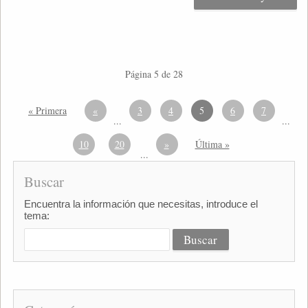
Página 5 de 28
« Primera
«
3
4
5
6
7
...
...
10
20
»
Última »
...
Buscar
Encuentra la información que necesitas, introduce el
tema: