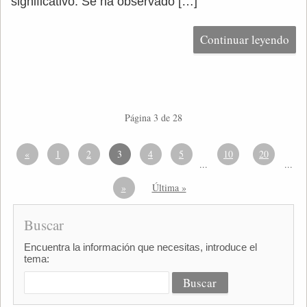
significativo. Se ha observado […]
Continuar leyendo
Página 3 de 28
«
1
2
3
4
5
10
20
...
...
»
Última »
Buscar
Encuentra la información que necesitas, introduce el
tema: