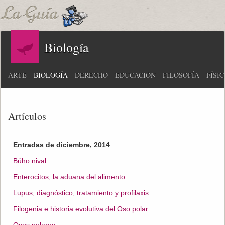
Biología
ARTE
BIOLOGÍA
DERECHO
EDUCACIÓN
FILOSOFÍA
FÍSI
Artículos
Entradas de diciembre, 2014
Búho nival
Enterocitos, la aduana del alimento
Lupus, diagnóstico, tratamiento y profilaxis
Filogenia e historia evolutiva del Oso polar