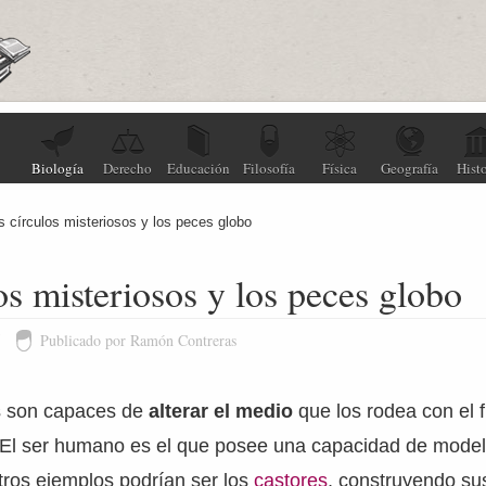
Biología
Derecho
Educación
Filosofía
Física
Geografía
Histo
s círculos misteriosos y los peces globo
os misteriosos y los peces globo
5
Publicado por Ramón Contreras
s son capaces de
alterar el medio
que los rodea con el f
. El ser humano es el que posee una capacidad de model
tros ejemplos podrían ser los
castores
, construyendo s