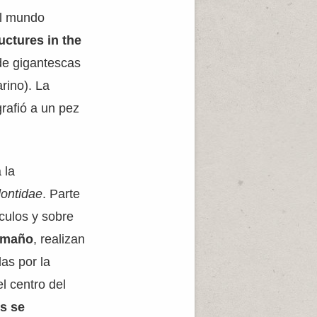
el mundo
uctures in the
de gigantescas
rino). La
rafió a un pez
 la
dontidae
. Parte
rculos y sobre
tamaño
, realizan
das por la
l centro del
s se