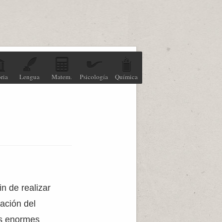
ria
Lengua
Matem.
Psicología
Química
in de realizar
ación del
us enormes