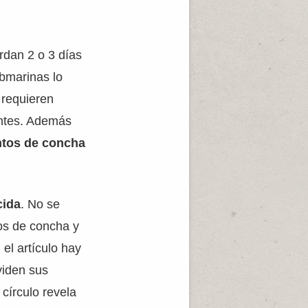
rdan 2 o 3 días
ubmarinas lo
 requieren
ientes. Además
tos de concha
cida
. No se
zos de concha y
el artículo hay
viden sus
 círculo revela