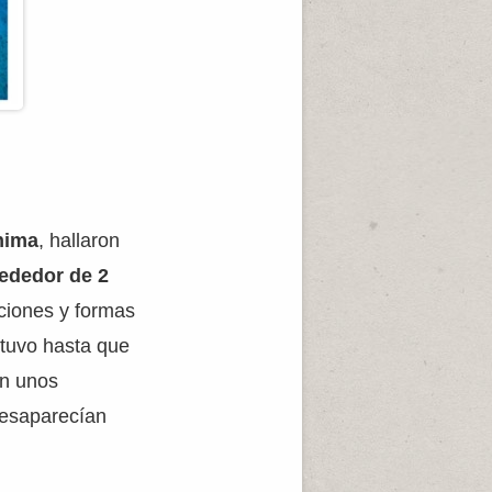
hima
, hallaron
rededor de 2
ciones y formas
ntuvo hasta que
an unos
desaparecían