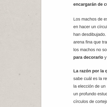
encargarán de c
Los machos de e
en hacer un círcu
han desdibujado. 
arena fina que tr
los machos no sol
para decorarlo
y
La razón por la 
sabe cuál es la r
la elección de un
un profundo estud
círculos de corte