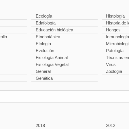
Ecología
Histología
Edafología
Historia de l
Educación biológica
Hongos
ollo
Etnobotánica
Inmunología
r
Etología
Microbiolog
Evolución
Patología
Fisiología Animal
Técnicas en
Fisiología Vegetal
Virus
General
Zoología
Genética
2018
2012