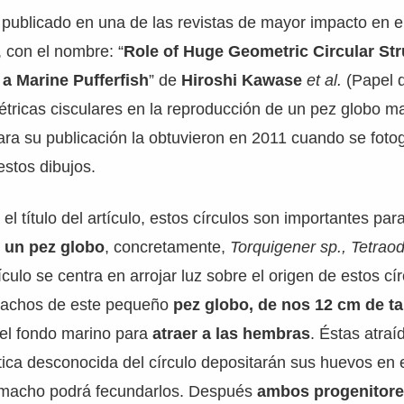
 publicado en una de las revistas de mayor impacto en 
, con el nombre: “
Role of Huge Geometric Circular Str
a Marine Pufferfish
” de
Hiroshi Kawase
et al.
(Papel 
tricas cisculares en la reproducción de un pez globo ma
ra su publicación la obtuvieron en 2011 cuando se fotog
estos dibujos.
l título del artículo, estos círculos son importantes para
 un pez globo
, concretamente,
Torquigener sp., Tetrao
tículo se centra en arrojar luz sobre el origen de estos cí
machos de este pequeño
pez globo, de nos 12 cm de 
 el fondo marino para
atraer a las hembras
. Éstas atraí
tica desconocida del círculo depositarán sus huevos en e
l macho podrá fecundarlos. Después
ambos progenitore