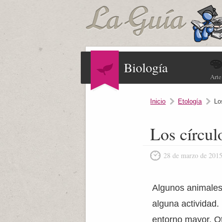
Biología
Arte
Inicio
Etología
Lo
Los círcul
28 de marzo de 201
Algunos animale
alguna actividad
entorno mayor. O