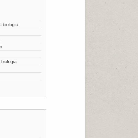
a biología
ía
 biología