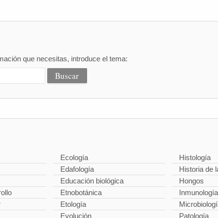
mación que necesitas, introduce el tema:
Ecología
Histología
Edafología
Historia de l
Educación biológica
Hongos
ollo
Etnobotánica
Inmunología
r
Etología
Microbiolog
Evolución
Patología