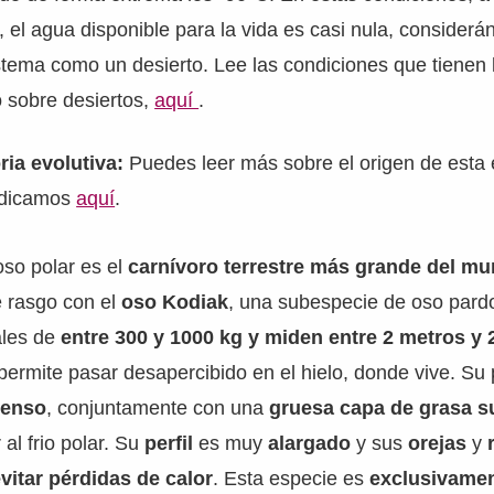
, el agua disponible para la vida es casi nula, conside
tema como un desierto. Lee las condiciones que tienen 
lo sobre desiertos,
aquí
.
ria evolutiva:
Puedes leer más sobre el origen de esta 
dedicamos
aquí
.
oso polar es el
carnívoro terrestre más grande del m
 rasgo con el
oso Kodiak
, una subespecie de oso pard
ales de
entre 300 y 1000 kg y miden entre 2 metros y 
 permite pasar desapercibido en el hielo, donde vive. Su 
denso
, conjuntamente con una
gruesa capa de grasa 
 al frio polar. Su
perfil
es muy
alargado
y sus
orejas
y
vitar pérdidas de calor
. Esta especie es
exclusivamen