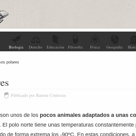
Biología
Derecho
Educación
Filosofía
Física
Geografía
Histo
os polares
res
5
Publicado por Ramón Contreras
 son unos de los
pocos animales adaptados a unas c
. El polo norte tiene unas temperaturas constantemente
do de forma extrema los -90ºC. En estas condiciones, a