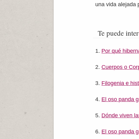
una vida alejada 
Te puede inter
Por qué hibern
Cuerpos o Corp
Filogenia e his
El oso panda g
Dónde viven las
El oso panda gi