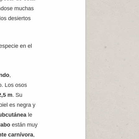
rándose muchas
los desiertos
especie en el
undo
,
o. Los osos
2,5 m
. Su
piel es negra y
subcutánea
le
rabo
están muy
te carnívora
,