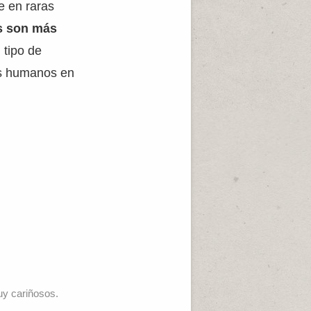
e en raras
s son más
 tipo de
os humanos en
y cariñosos.