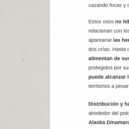
cazando focas y 
Estos osos
no hi
relacionan con lo
aparearse
las h
dos crías. Hasta 
alimentan de su
protegidos por s
puede alcanzar 
territorios a pesa
Distribución y há
alrededor del po
Alaska Dinamarc