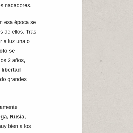
es nadadores.
En esa época se
s de ellos. Tras
r a luz una o
olo se
nos 2 años,
n
libertad
ndo grandes
lamente
ga, Rusia,
uy bien a los