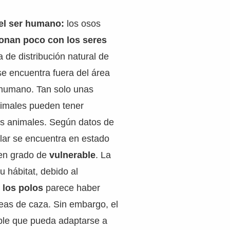
 el ser humano:
los osos
ionan poco con los seres
a de distribución natural de
se encuentra fuera del área
 humano. Tan solo unas
uimales pueden tener
os animales. Según datos de
olar se encuentra en estado
en grado de
vulnerable
. La
u hábitat, debido al
e los polos
parece haber
eas de caza. Sin embargo, el
ible que pueda adaptarse a