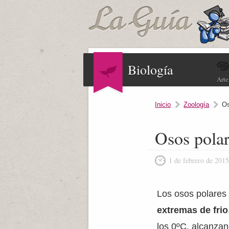
Biología
Arte
Inicio
Zoología
Os
Osos pola
1 de febrero de 201
Los osos polares
extremas de frio
los 0ºC, alcanzan