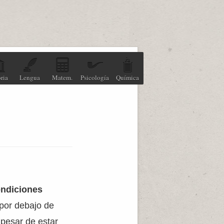
ria
Lengua
Matem.
Psicología
Química
ondiciones
 por debajo de
 pesar de estar