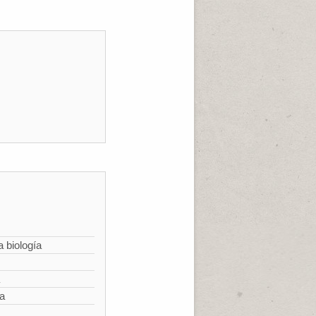
a biología
ía