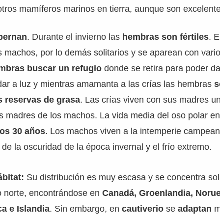
otros mamíferos marinos en tierra, aunque son excelent
bernan
. Durante el invierno las
hembras son fértiles
. 
s machos, por lo demás solitarios y se aparean con vario
embras buscar un refugio
donde se retira para poder da
dar a luz y mientras amamanta a las crías las hembras
s
s reservas de grasa
. Las crías viven con sus madres u
us madres de los machos. La vida media del oso polar e
los 30 años
. Los machos viven a la intemperie campea
r de la oscuridad de la época invernal y el frío extremo.
bitat:
Su distribución es muy escasa y se concentra so
lo norte, encontrándose en
Canadá, Groenlandia, Norue
a e Islandia
. Sin embargo, en
cautiverio
se
adaptan
m