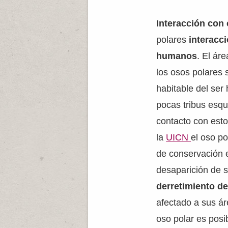
Interacción con
polares
interacc
humanos
. El áre
los osos polares 
habitable del ser
pocas tribus esq
contacto con est
la
UICN
el oso p
de conservación 
desaparición de s
derretimiento d
afectado a sus ár
oso polar es pos