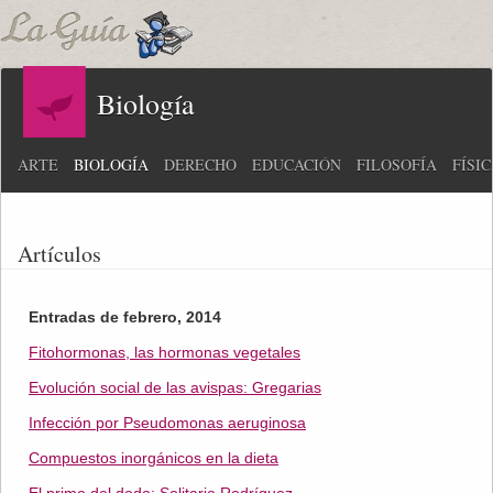
Biología
ARTE
BIOLOGÍA
DERECHO
EDUCACIÓN
FILOSOFÍA
FÍSI
Artículos
Entradas de febrero, 2014
Fitohormonas, las hormonas vegetales
Evolución social de las avispas: Gregarias
Infección por Pseudomonas aeruginosa
Compuestos inorgánicos en la dieta