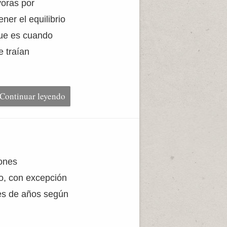
voras por
ner el equilibrio
que es cuando
 traían
Continuar leyendo
iones
o, con excepción
nes de años según