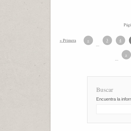
Pági
« Primera
«
3
4
...
»
...
Buscar
Encuentra la infor