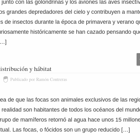
junto con las golondrinas y los aviones las aves insectí
os grandes depredadores del cielo y contribuyen a mante
es de insectos durante la época de primavera y verano 
riosamente históricamente se han cazado pensando que
[…]
istribución y hábitat
Publicado por Ramón Contreras
dea de que las focas son animales exclusivos de las reg
n realidad son habitantes de todos los océanos del mund
 grupo de mamíferos retornó al agua hace unos 15 millo
actual. Las focas, o fócidos son un grupo reducido […]