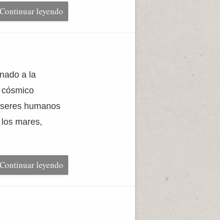
Continuar leyendo
nado a la
r cósmico
s seres humanos
 los mares,
Continuar leyendo