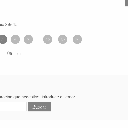
na 5 de 41
5
6
7
10
20
30
...
Última »
mación que necesitas, introduce el tema: