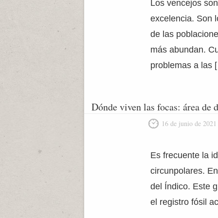
Los vencejos son 
excelencia. Son l
de las poblacion
más abundan. Cu
problemas a las 
Dónde viven las focas: área de d
16 de junio de 2021
Es frecuente la i
circunpolares. E
del Índico. Este
el registro fósil 