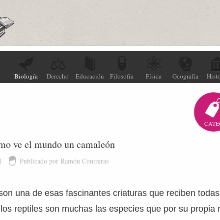
Biología
Derecho
Educación
Filosofía
Física
Geografía
Histo
CATE
ómo ve el mundo un camaleón
1
Publicado por Ramón Contreras
on una de esas fascinantes criaturas que reciben todas
los reptiles son muchas las especies que por su propia 