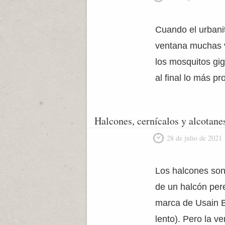
Cuando el urbani
ventana muchas v
los mosquitos gig
al final lo más p
Halcones, cernícalos y alcotane
28 de julio de 2021
Los halcones son 
de un halcón per
marca de Usain B
lento). Pero la v