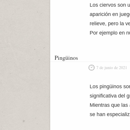
Los ciervos son u
aparición en jue
relieve, pero la 
Por ejemplo en n
Pingüinos
7 de junio de 2021
Los pingüinos so
significativa del 
Mientras que las 
se han especiali