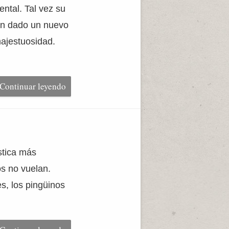
ntal. Tal vez su
an dado un nuevo
majestuosidad.
Continuar leyendo
stica más
os no vuelan.
s, los pingüinos