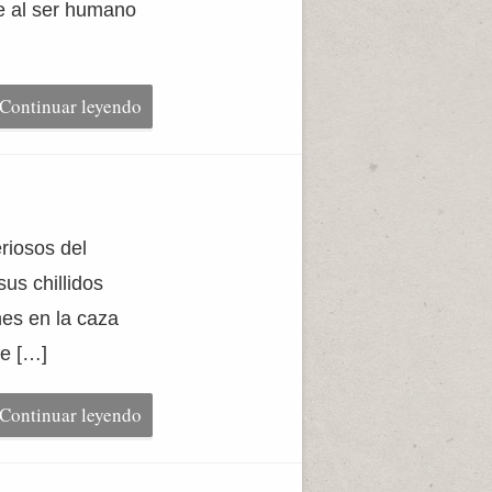
ae al ser humano
Continuar leyendo
riosos del
us chillidos
nes en la caza
ue […]
Continuar leyendo