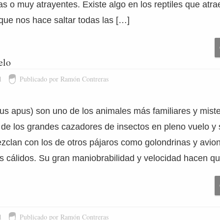
s o muy atrayentes. Existe algo en los reptiles que atr
que nos hace saltar todas las […]
elo
1
Publicado por Ramón Contreras
us apus) son uno de los animales más familiares y miste
de los grandes cazadores de insectos en pleno vuelo y s
zclan con los de otros pájaros como golondrinas y avio
s cálidos. Su gran maniobrabilidad y velocidad hacen q
1
Publicado por Ramón Contreras