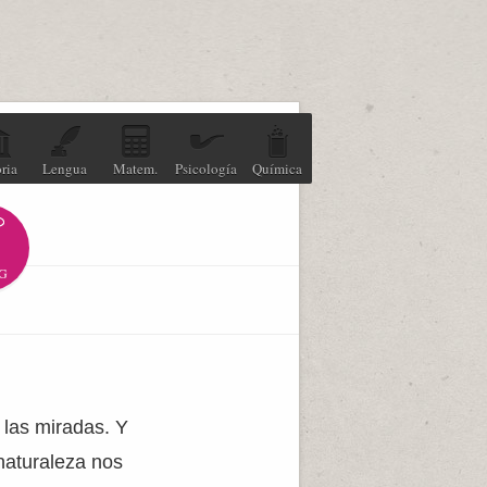
ria
Lengua
Matem.
Psicología
Química
G
 las miradas. Y
naturaleza nos