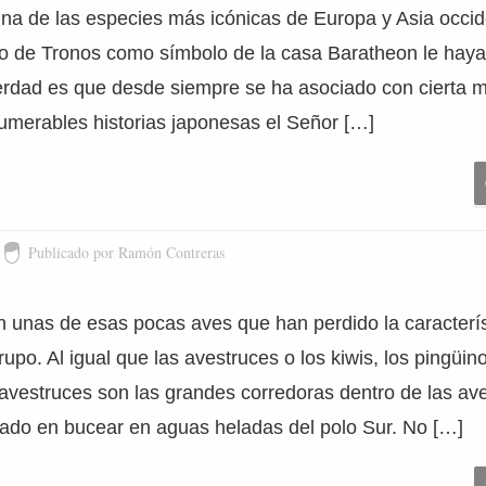
na de las especies más icónicas de Europa y Asia occide
go de Tronos como símbolo de la casa Baratheon le hay
verdad es que desde siempre se ha asociado con cierta 
umerables historias japonesas el Señor […]
Publicado por Ramón Contreras
n unas de esas pocas aves que han perdido la caracterí
grupo. Al igual que las avestruces o los kiwis, los pingüin
avestruces son las grandes corredoras dentro de las ave
zado en bucear en aguas heladas del polo Sur. No […]