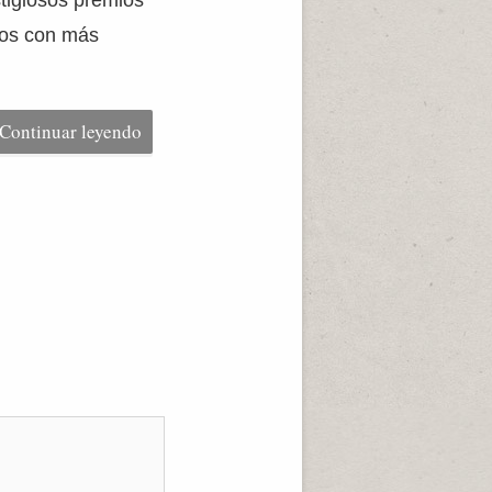
stigiosos premios
ios con más
Continuar leyendo