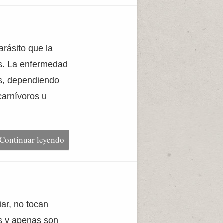
arásito que la
s. La enfermedad
as, dependiendo
carnívoros u
Continuar leyendo
ar, no tocan
as y apenas son