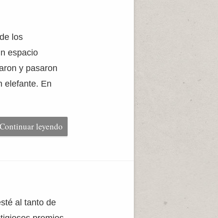
de los
un espacio
caron y pasaron
 elefante. En
Continuar leyendo
sté al tanto de