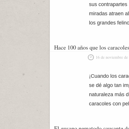
sus contrapartes
miradas atraen al
los grandes felin
Hace 100 años que los caracoles
16 de noviembre de
¡Cuando los carac
se dé algo tan im
naturaleza más d
caracoles con pe
El gusano nematodo causante de 