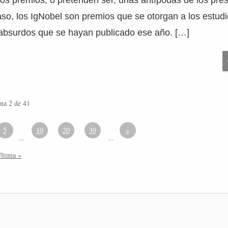
tos premios, o pretenden ser, unas antípodas de los pre
aso, los IgNobel son premios que se otorgan a los estud
absurdos que se hayan publicado ese año. […]
na 2 de 41
5
10
20
30
»
...
...
ltima »