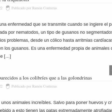
22
Publicado por Ramón Contreras
 una enfermedad que se transmite cuando se ingiere el p
sada por nematodos, un tipo de gusanos no segmentado
ios problemas, desde un cólico hasta arritmias cardíac
en los gusanos. Es una enfermedad propia de animales 
ue […]
arecidos a los colibríes que a las golondrinas
22
Publicado por Ramón Contreras
unos animales increíbles. Salvo para poner huevos y cri
Debido a esto tienen las patas extremadamente atrofiad