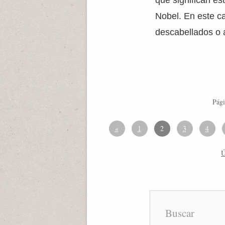
qué significan es
Nobel. En este c
descabellados o 
Pági
«
1
2
3
4
Ú
Buscar