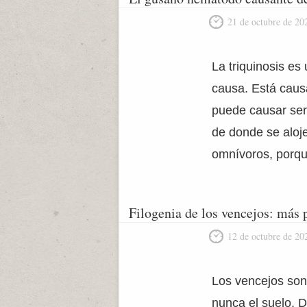
21 de octubre de 20
La triquinosis es
causa. Está cau
puede causar ser
de donde se aloj
omnívoros, porq
Filogenia de los vencejos: más p
12 de octubre de 20
Los vencejos son 
nunca el suelo. 