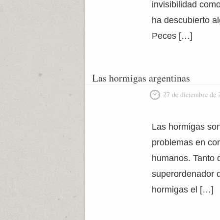
invisibilidad co
ha descubierto a
Peces […]
Las hormigas argentinas
27 de diciembre de 
Las hormigas son
problemas en conj
humanos. Tanto q
superordenador q
hormigas el […]