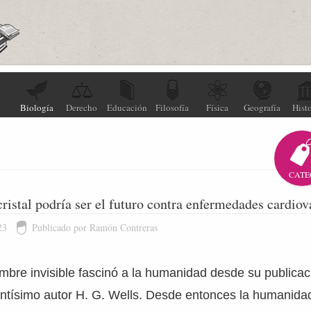
Biología
Derecho
Educación
Filosofía
Física
Geografía
Histo
CATE
cristal podría ser el futuro contra enfermedades cardiov
23
Publicado por Ramón Contreras
ombre invisible fascinó a la humanidad desde su publica
ntísimo autor H. G. Wells. Desde entonces la humanidad