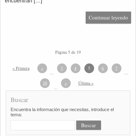
encuentran […]
Continuar leyendo
Página 5 de 19
« Primera
«
3
4
5
6
7
...
...
10
»
Última »
...
Buscar
Encuentra la información que necesitas, introduce el
tema: