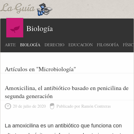
Biología
ARTE
BIOLOGÍA
DERECHO
EDUCACIÓN
FILOSOFÍA
FÍSI
Artículos en "Microbiología"
Amoxicilina, el antibiótico basado en penicilina de
segunda generación
20 de julio de 2020
Publicado por Ramón Contreras
La amoxicilina es un antibiótico que funciona con