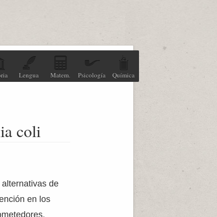
ria
Lengua
Matem.
Psicología
Química
ia coli
 alternativas de
ención en los
rometedores,