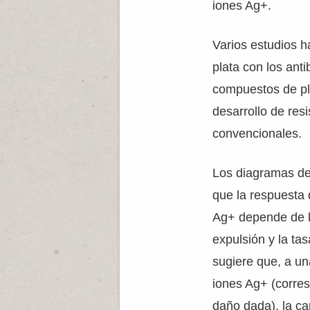
iones Ag+.
Varios estudios h
plata con los ant
compuestos de pl
desarrollo de res
convencionales.
Los diagramas de
que la respuesta 
Ag+ depende de la
expulsión y la ta
sugiere que, a u
iones Ag+ (corre
daño dada), la ca