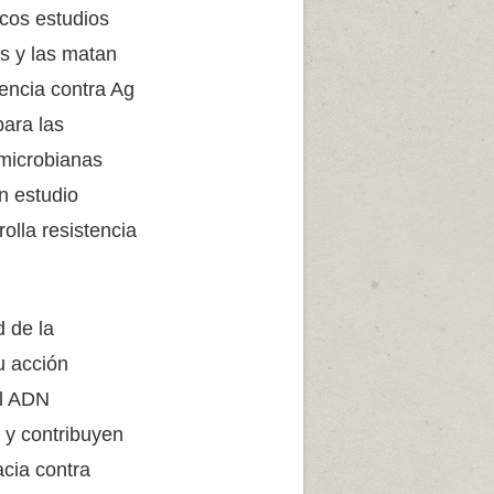
ocos estudios
s y las matan
tencia contra Ag
para las
imicrobianas
un estudio
olla resistencia
d de la
u acción
el ADN
 y contribuyen
cia contra