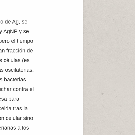
o de Ag, se
 y AgNP y se
pero el tiempo
an fracción de
s células (es
s oscilatorias,
s bacterias
char contra el
esa para
elda tras la
n celular sino
rianas a los