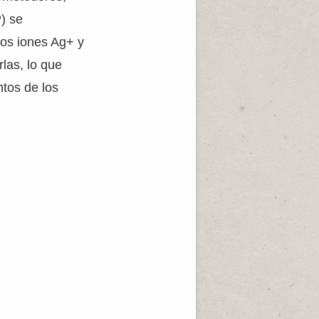
) se
los iones Ag+ y
las, lo que
ntos de los