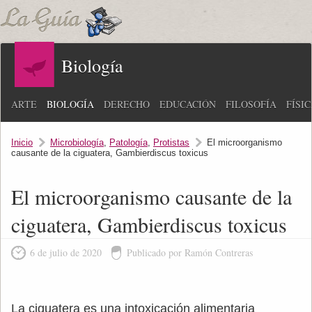
Biología
ARTE
BIOLOGÍA
DERECHO
EDUCACIÓN
FILOSOFÍA
FÍSI
Inicio
Microbiología
,
Patología
,
Protistas
El microorganismo
causante de la ciguatera, Gambierdiscus toxicus
El microorganismo causante de la
ciguatera, Gambierdiscus toxicus
6 de julio de 2020
Publicado por Ramón Contreras
La ciguatera es una intoxicación alimentaria