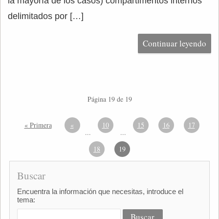
la mayoría de los casos) compartimentos internos
delimitados por […]
Continuar leyendo
Página 19 de 19
« Primera
«
10
15
16
17
...
...
18
19
Buscar
Encuentra la información que necesitas, introduce el
tema: