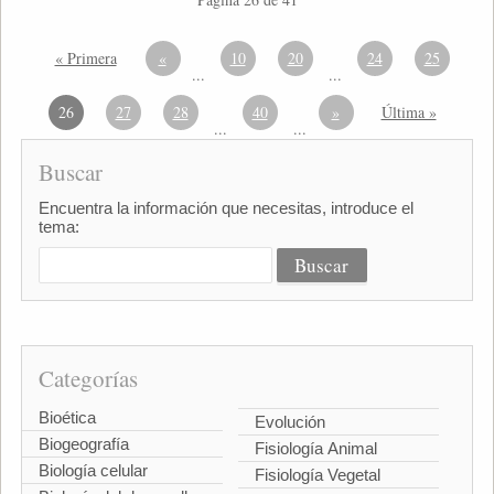
« Primera
«
10
20
24
25
...
...
26
27
28
40
»
Última »
...
...
Buscar
Encuentra la información que necesitas, introduce el
tema:
Categorías
Bioética
Evolución
Biogeografía
Fisiología Animal
Biología celular
Fisiología Vegetal