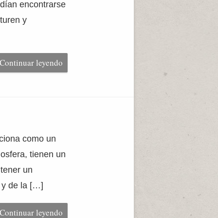
odían encontrarse
turen y
Continuar leyendo
unciona como un
osfera, tienen un
ntener un
 y de la […]
Continuar leyendo