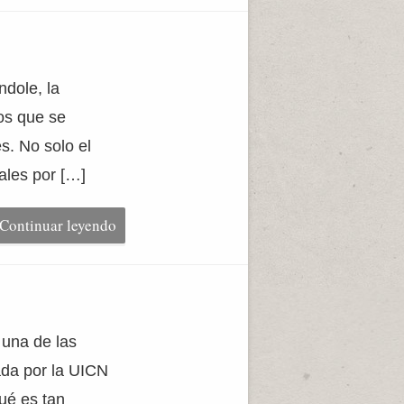
dole, la
los que se
es. No solo el
ales por […]
Continuar leyendo
 una de las
ada por la UICN
ué es tan