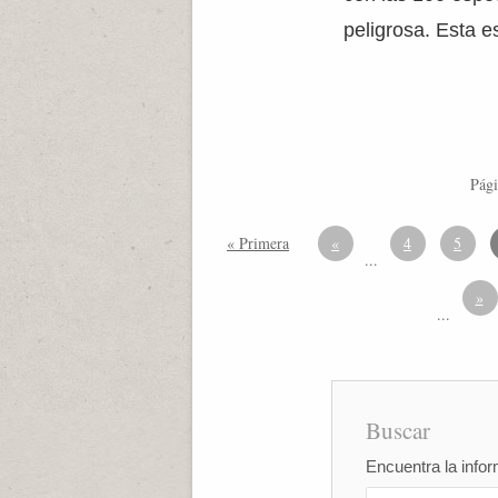
peligrosa. Esta e
Pági
« Primera
«
4
5
...
»
...
Buscar
Encuentra la infor