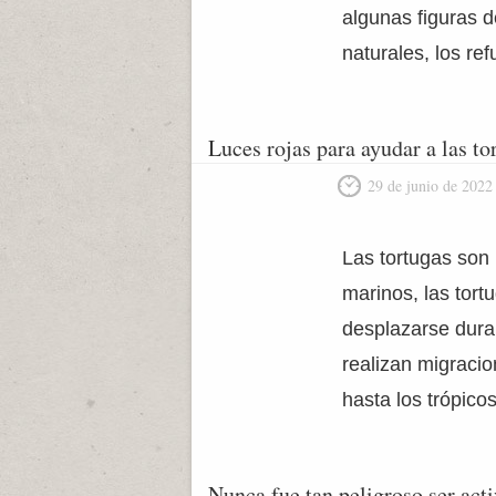
algunas figuras d
naturales, los re
Luces rojas para ayudar a las to
29 de junio de 2022
Las tortugas son
marinos, las tor
desplazarse dura
realizan migraci
hasta los trópico
Nunca fue tan peligroso ser act