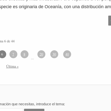
specie es originaria de Oceanía, con una distribución am
na 6 de 44
6
7
8
20
30
40
...
Última »
mación que necesitas, introduce el tema: