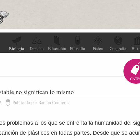
Biología
Derecho
Educación
Filosofía
Física
Geografía
Histo
CATE
table no significan lo mismo
2
Publicado por Ramón Contreras
s problemas a los que se enfrenta la humanidad del sig
parición de plásticos en todas partes. Desde que se acu