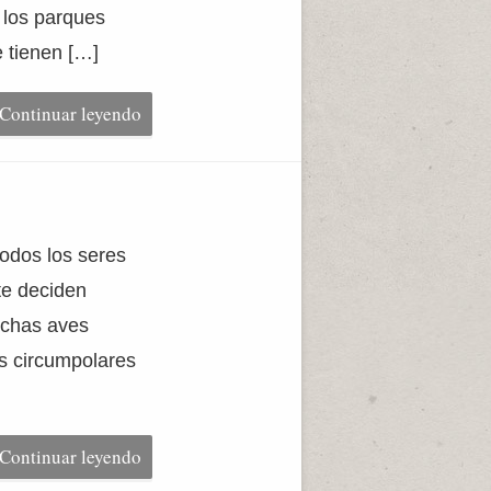
n los parques
e tienen […]
Continuar leyendo
odos los seres
te deciden
uchas aves
s circumpolares
Continuar leyendo