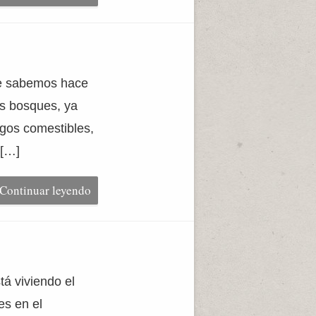
que sabemos hace
s bosques, ya
ngos comestibles,
 […]
Continuar leyendo
á viviendo el
es en el