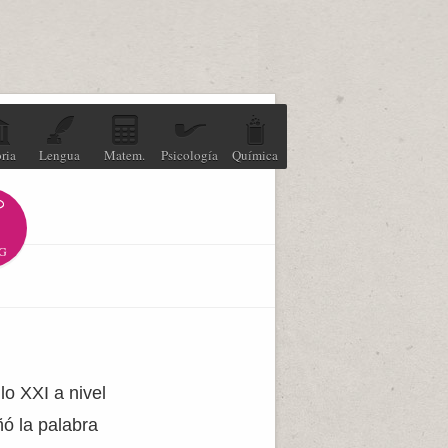
ria
Lengua
Matem.
Psicología
Química
G
lo XXI a nivel
ñó la palabra