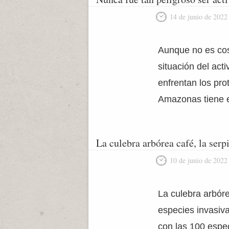
14 de junio de 2022
Aunque no es cos
situación del act
enfrentan los pro
Amazonas tiene e
La culebra arbórea café, la serp
10 de junio de 2022
La culebra arbóre
especies invasiva
con las 100 espe