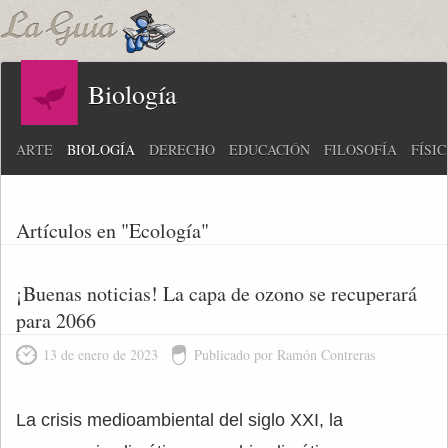
Biología
ARTE
BIOLOGÍA
DERECHO
EDUCACIÓN
FILOSOFÍA
FÍSI
Artículos en "Ecología"
¡Buenas noticias! La capa de ozono se recuperará
para 2066
13 de enero de 2023
Publicado por Ramón Contreras
La crisis medioambiental del siglo XXI, la