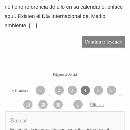
no tiene referencia de ello en su calendario, enlace
aquí. Existen el Día Internacional del Medio
ambiente, […]
Continuar leyendo
Página 4 de 44
« Primera
«
2
3
4
5
6
...
...
10
20
30
»
Última »
...
Buscar
Encuentra la información que necesitas, introduce el