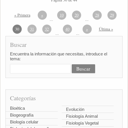
« Primera
«
10
20
28
29
...
...
30
31
32
40
»
Última »
...
...
Buscar
Encuentra la información que necesitas, introduce el
tema:
Categorías
Bioética
Evolución
Biogeografía
Fisiología Animal
Biología celular
Fisiología Vegetal