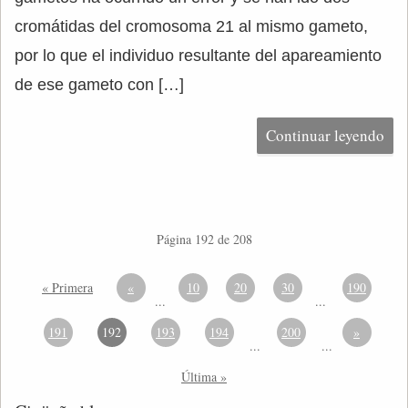
cromátidas del cromosoma 21 al mismo gameto,
por lo que el individuo resultante del apareamiento
de ese gameto con […]
Continuar leyendo
Página 192 de 208
« Primera
«
10
20
30
190
...
...
191
192
193
194
200
»
...
...
Última »