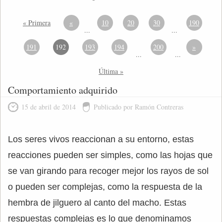
« Primera
«
10
20
30
190
...
...
191
192
193
194
200
»
...
...
Última »
Comportamiento adquirido
15 de abril de 2014
Publicado por Ramón Contreras
Los seres vivos reaccionan a su entorno, estas
reacciones pueden ser simples, como las hojas que
se van girando para recoger mejor los rayos de sol
o pueden ser complejas, como la respuesta de la
hembra de jilguero al canto del macho. Estas
respuestas complejas es lo que denominamos