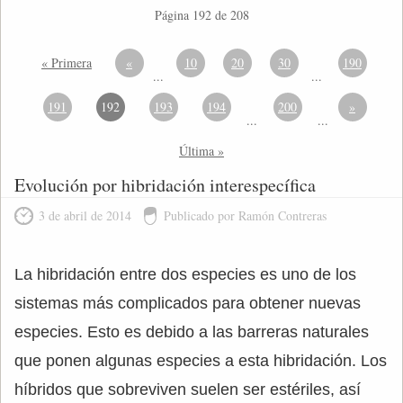
Página 192 de 208
« Primera
«
10
20
30
190
...
...
191
192
193
194
200
»
...
...
Última »
Evolución por hibridación interespecífica
3 de abril de 2014
Publicado por Ramón Contreras
La hibridación entre dos especies es uno de los
sistemas más complicados para obtener nuevas
especies. Esto es debido a las barreras naturales
que ponen algunas especies a esta hibridación. Los
híbridos que sobreviven suelen ser estériles, así