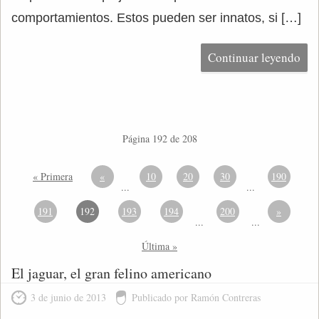
comportamientos. Estos pueden ser innatos, si […]
Continuar leyendo
Página 192 de 208
« Primera
«
10
20
30
190
...
...
191
192
193
194
200
»
...
...
Última »
El jaguar, el gran felino americano
3 de junio de 2013
Publicado por Ramón Contreras