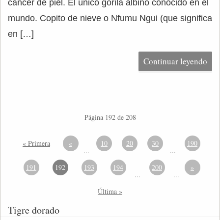
cáncer de piel. El único gorila albino conocido en el
mundo. Copito de nieve o Nfumu Ngui (que significa
en […]
Continuar leyendo
Página 192 de 208
« Primera
«
10
20
30
190
...
...
191
192
193
194
200
»
...
...
Última »
Tigre dorado