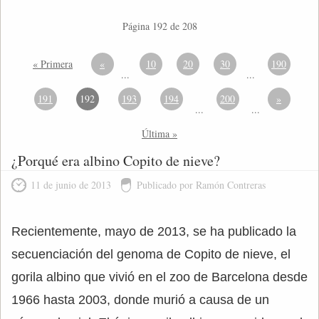
Página 192 de 208
« Primera
«
10
20
30
190
...
...
191
192
193
194
200
»
...
...
Última »
¿Porqué era albino Copito de nieve?
11 de junio de 2013
Publicado por Ramón Contreras
Recientemente, mayo de 2013, se ha publicado la
secuenciación del genoma de Copito de nieve, el
gorila albino que vivió en el zoo de Barcelona desde
1966 hasta 2003, donde murió a causa de un