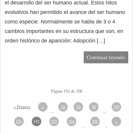
el desarrollo del ser humano actual. Estos hitos
evolutivos han permitido el avance del ser humano
como especie. Normalmente se habla de 3 o 4
cambios importantes en su estructura que son, en
orden histórico de aparición: Adopción […]
Continuar leyendo
Página 192 de 208
« Primera
«
10
20
30
190
...
...
191
192
193
194
200
»
...
...