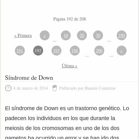
Página 192 de 208
« Primera
«
10
20
30
190
...
...
191
192
193
194
200
»
...
...
Última »
Síndrome de Down
4 de marzo de 2014
Publicado por Ramón Contreras
El síndrome de Down es un trastorno genético. Lo
padecen los individuos en los que durante la
meiosis de los cromosomas en uno de los dos
gametos ha ocurrido un error y se han ido dos