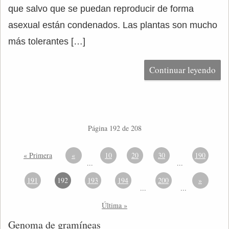
que salvo que se puedan reproducir de forma
asexual están condenados. Las plantas son mucho
más tolerantes […]
Continuar leyendo
Página 192 de 208
« Primera
«
10
20
30
190
...
...
191
192
193
194
200
»
...
...
Última »
Genoma de gramíneas