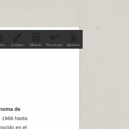
ria
Lengua
Matem.
Psicología
Química
enoma de
e 1966 hasta
nocido en el