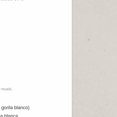
e murió.
 gorila blanco)
ía blanca