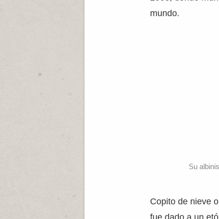
mundo.
Su albini
Copito de nieve 
fue dado a un et