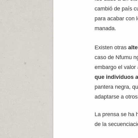
cambió de país cu
para acabar con 
manada.
Existen otras
alt
caso de Nfumu ng
embargo el valor
que individuos 
pantera negra, qu
adaptarse a otro
La prensa se ha h
de la secuenciac