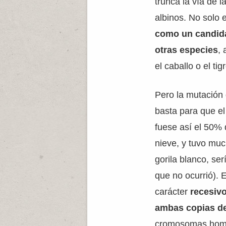
trunca la vía de 
albinos. No solo 
como un candida
otras especies
,
el caballo o el tig
Pero la mutación
basta para que el 
fuese así el 50% 
nieve, y tuvo muc
gorila blanco, se
que no ocurrió). 
carácter
recesiv
ambas copias de
cromosomas homó