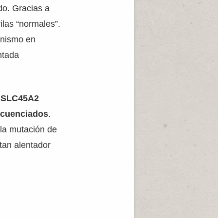
do. Gracias a
las “normales”.
inismo en
ntada
o
SLC45A2
ecuenciados
.
 la mutación de
tan alentador