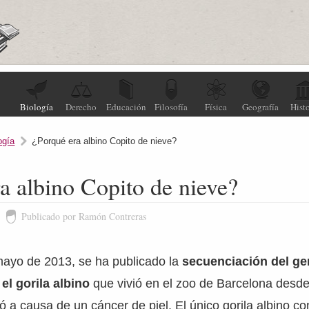
Biología
Derecho
Educación
Filosofía
Física
Geografía
Histo
ogía
¿Porqué era albino Copito de nieve?
a albino Copito de nieve?
Publicado por Ramón Contreras
ayo de 2013, se ha publicado la
secuenciación del g
el gorila albino
que vivió en el zoo de Barcelona desd
 a causa de un cáncer de piel. El único gorila albino co