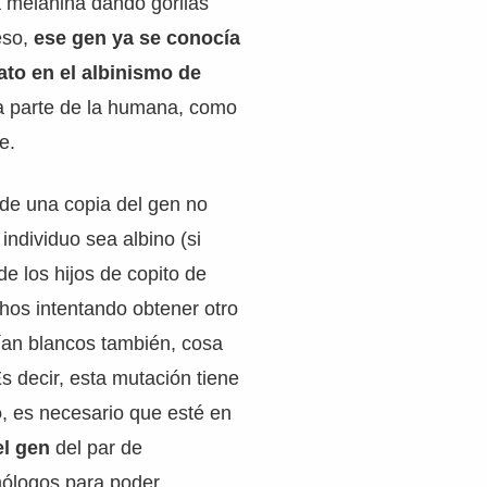
la melanina dando gorilas
eso,
ese gen ya se conocía
to en el albinismo de
 a parte de la humana, como
re.
 de una copia del gen no
individuo sea albino (si
de los hijos de copito de
hos intentando obtener otro
rían blancos también, cosa
Es decir, esta mutación tiene
o
, es necesario que esté en
l gen
del par de
logos para poder