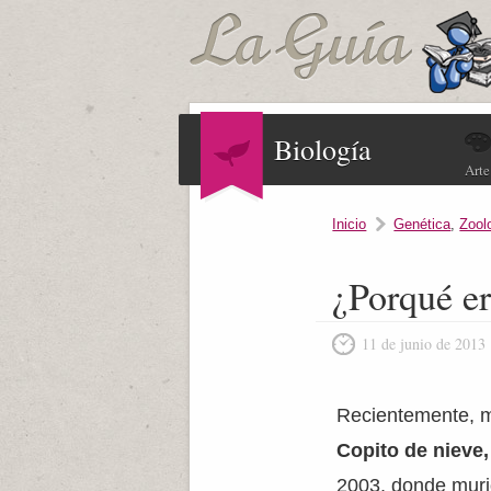
Biología
Arte
Inicio
Genética
,
Zool
¿Porqué er
11 de junio de 2013
Recientemente, m
Copito de nieve, 
2003, donde murió