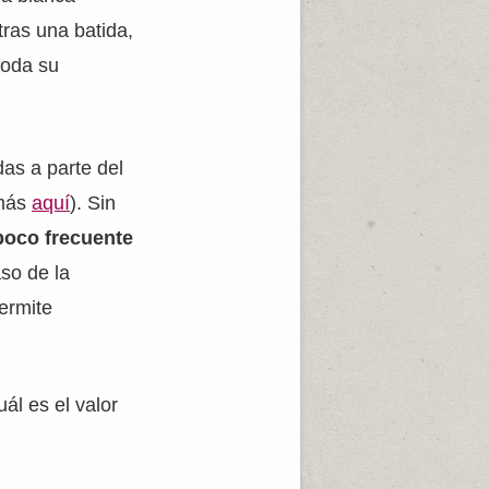
ras una batida,
toda su
as a parte del
 más
aquí
). Sin
poco frecuente
so de la
ermite
ál es el valor