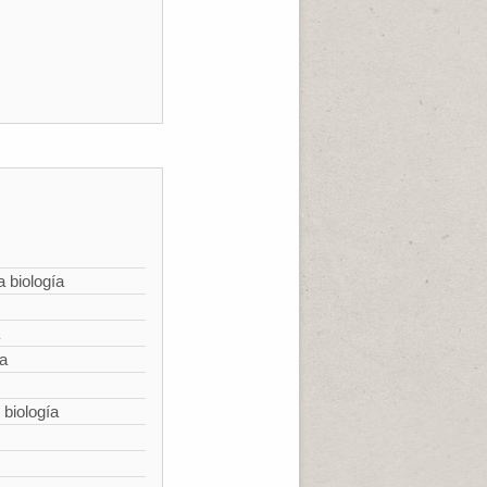
a biología
ía
 biología