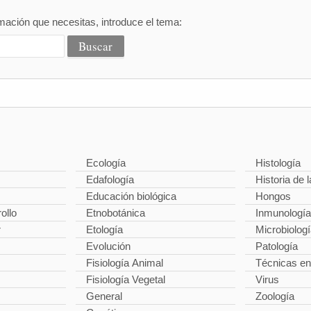
mación que necesitas, introduce el tema:
Ecología
Histología
Edafología
Historia de l
Educación biológica
Hongos
ollo
Etnobotánica
Inmunología
r
Etología
Microbiolog
Evolución
Patología
Fisiología Animal
Técnicas en
Fisiología Vegetal
Virus
General
Zoología