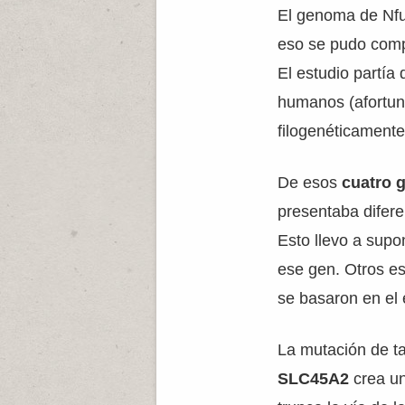
El genoma de Nfu
eso se pudo comp
El estudio partía
humanos (afortu
filogenéticamente 
De esos
cuatro 
presentaba difere
Esto llevo a supo
ese gen. Otros es
se basaron en el e
La mutación de t
SLC45A2
crea un