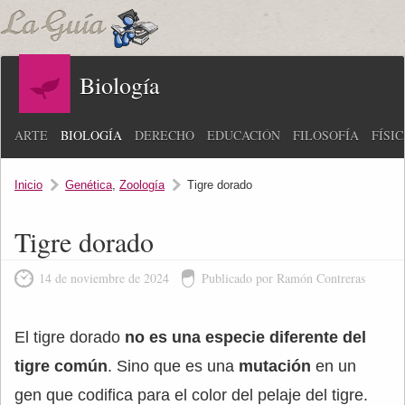
Biología
ARTE
BIOLOGÍA
DERECHO
EDUCACIÓN
FILOSOFÍA
FÍSI
Inicio
Genética
,
Zoología
Tigre dorado
Tigre dorado
14 de noviembre de 2024
Publicado por Ramón Contreras
El tigre dorado
no es una especie diferente del
tigre común
. Sino que es una
mutación
en un
gen que codifica para el color del pelaje del tigre.