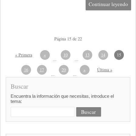
Continuar leyendo
Página 15 de 22
« Primera
«
10
13
14
15
...
...
16
17
20
»
Última »
...
...
Buscar
Encuentra la información que necesitas, introduce el
tema: